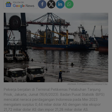
ANTARA FOTO/APRILLIO AKBAR/TOM.
Pekerja berjalan di Terminal Petikemas Pelabuhan Tanjung
Priok, Jakarta, Jumat (16/6/2023). Badan Pusat Statistik (BPS)
mencatat neraca perdagangan Indonesia pada Mei 2023
mengalami surplus 0,44 miliar dolar AS dengan nilai ekspor
21,72 miliar dolar AS dan impor 21,28 miliar dolar AS.