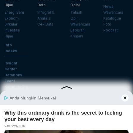
Hijau
Data
Opini
News
Energi Baru
Infografik
Telaah
Wawancara
Ekonomi
Analisis
Opini
Katalogue
Sirkular
Cek Data
Wawancara
Foto
Investasi
Laporan
Podcast
Hijau
Khusus
Info
Indeks
Insight
Center
Databoks
Event
KatadataOto
Langganan Newsletter
Email
Daftar
Ikuti Kami