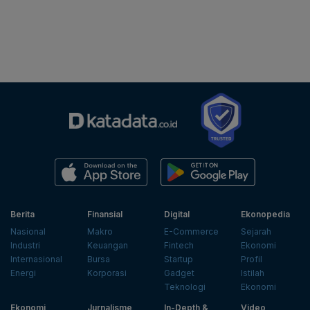
Berita
Finansial
Digital
Ekonopedia
Nasional
Makro
E-Commerce
Sejarah
Industri
Keuangan
Fintech
Ekonomi
Internasional
Bursa
Startup
Profil
Energi
Korporasi
Gadget
Istilah
Teknologi
Ekonomi
Ekonomi
Jurnalisme
In-Depth &
Video