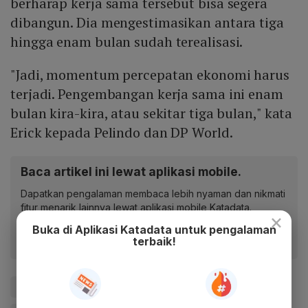
berharap kerja sama tersebut bisa segera
dibangun. Dia mengestimasikan antara tiga
hingga enam bulan sudah terealisasi.
"Jadi, momentum percepatan ekonomi harus
terjadi. Pengembangan kerja sama ini enam
bulan kira-kira, atau sekitar tiga bulan," kata
Erick kepada Pelindo dan DP World.
Baca artikel ini lewat aplikasi mobile.
Dapatkan pengalaman membaca lebih nyaman dan nikmati
fitur menarik lainnya lewat aplikasi mobile Katadata.
×
Buka di Aplikasi Katadata untuk pengalaman
terbaik!
#BUMN
#Pelindo
#Pelabuhan