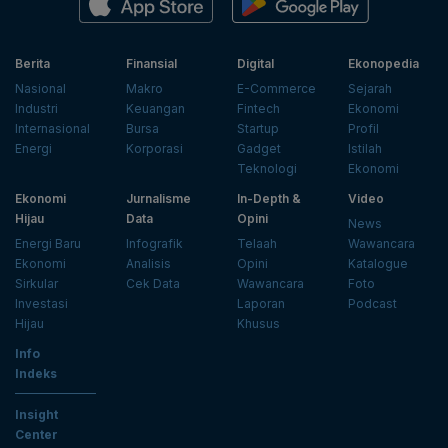
Berita
Finansial
Digital
Ekonopedia
Nasional
Makro
E-Commerce
Sejarah
Industri
Keuangan
Fintech
Ekonomi
Internasional
Bursa
Startup
Profil
Energi
Korporasi
Gadget
Istilah
Teknologi
Ekonomi
Ekonomi
Jurnalisme
In-Depth &
Video
Hijau
Data
Opini
News
Energi Baru
Infografik
Telaah
Wawancara
Ekonomi
Analisis
Opini
Katalogue
Sirkular
Cek Data
Wawancara
Foto
Investasi
Laporan
Podcast
Hijau
Khusus
Info
Indeks
Insight
Center