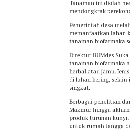
Tanaman ini diolah me
mendongkrak perekon
Pemerintah desa mel
memanfaatkan lahan ke
tanaman biofarmaka se
Direktur BUMdes Suka
tanaman biofarmaka a
herbal atau jamu. Jen
di lahan kering, selai
singkat.
Berbagai penelitian d
Makmur hingga akhirny
produk turunan kunyit
untuk rumah tangga da