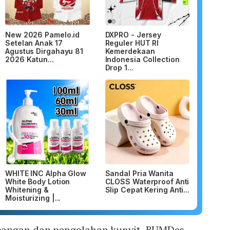
New 2026 Pamelo.id
DXPRO - Jersey
Setelan Anak 17
Reguler HUT RI
Agustus Dirgahayu 81
Kemerdekaan
2026 Katun...
Indonesia Collection
Drop 1...
WHITE INC Alpha Glow
Sandal Pria Wanita
White Body Lotion
CLOSS Waterproof Anti
Whitening &
Slip Cepat Kering Anti...
Moisturizing |...
angan dan pengolahan kunyit, BUMDes