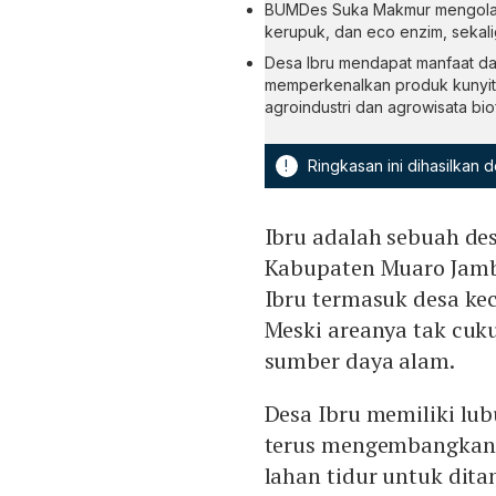
BUMDes Suka Makmur mengolah k
kerupuk, dan eco enzim, sekal
Desa Ibru mendapat manfaat da
memperkenalkan produk kunyit
agroindustri dan agrowisata bi
!
Ringkasan ini dihasilkan
Ibru adalah sebuah de
Kabupaten Muaro Jambi
Ibru termasuk desa kec
Meski areanya tak cuku
sumber daya alam.
Desa Ibru memiliki lub
terus mengembangkan 
lahan tidur untuk dit