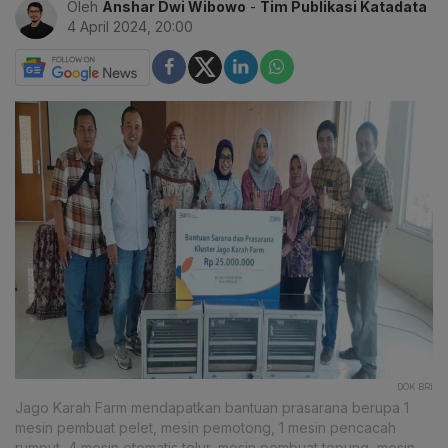
Oleh
Anshar Dwi Wibowo
-
Tim Publikasi Katadata
4 April 2024, 20:00
DOK BRI
Jago Karah Farm mendapatkan bantuan prasarana berupa 1
mesin pembuat pelet, mesin pemotong, 1 mesin pencacah
rumput, 4 mesin otomatis telur, mesin pembuat tepung, mesin