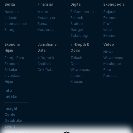
Berita
Finansial
Digital
Ekonopedia
Nasional
Makro
E-Commerce
Sejarah
Industri
Keuangan
Fintech
Ekonomi
Internasional
Bursa
Startup
Profil
Energi
Korporasi
Gadget
Istilah
Teknologi
Ekonomi
Ekonomi
Jurnalisme
In-Depth &
Video
Hijau
Data
Opini
News
Energi Baru
Infografik
Telaah
Wawancara
Ekonomi
Analisis
Opini
Katalogue
Sirkular
Cek Data
Wawancara
Foto
Investasi
Laporan
Podcast
Hijau
Khusus
Info
Indeks
Insight
Center
Databoks
Event
KatadataOto