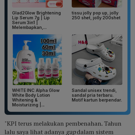
Glad2Glow Brightening
tissu jolly pop up, jolly
Lip Serum 7g | Lip
250 shet, jolly 200shet
Serum 3in1 |
Melembapkan,...
WHITE INC Alpha Glow
Sandal unisex trendi,
White Body Lotion
sandal pria terbaru.
Whitening &
Motif kartun berpendar.
Moisturizing |...
"KPI terus melakukan pembenahan. Tahun
lalu saya lihat adanya
gap
dalam sistem