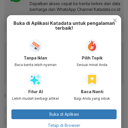
Dapatkan akses cepat ke berita terkini dan data
berharga dari WhatsApp Channel Katadata.co.id
×
Ikuti kami
Buka di Aplikasi Katadata untuk pengalaman
terbaik!
Baca artikel ini lewat aplikasi mobile.
Dapatkan pengalaman membaca lebih nyaman dan nikmati
Tanpa Iklan
Pilih Topik
fitur menarik lainnya lewat aplikasi mobile Katadata.
Baca berita lebih nyaman
Sesuai minat Anda
Fitur AI
Baca Nanti
Editor:
Uji Sukma Medianti
Lebih mudah berbagi artikel
Bagi Anda yang sibuk
#Kilang Pertamina
#Kilang Pertamina Internasional
Buka di Aplikasi
#BNPT
#Terorisme
#Update Me
Tetap di Browser