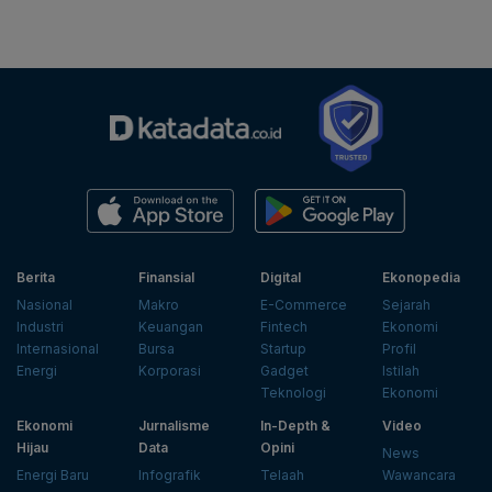
Berita
Finansial
Digital
Ekonopedia
Nasional
Makro
E-Commerce
Sejarah
Industri
Keuangan
Fintech
Ekonomi
Internasional
Bursa
Startup
Profil
Energi
Korporasi
Gadget
Istilah
Teknologi
Ekonomi
Ekonomi
Jurnalisme
In-Depth &
Video
Hijau
Data
Opini
News
Energi Baru
Infografik
Telaah
Wawancara