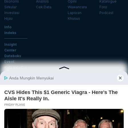
Ekonomi
Analisis
Opini
Katalogue
Sirkular
Cek Data
Wawancara
Foto
Investasi
Laporan
Podcast
Hijau
Khusus
Info
Indeks
Insight
Center
Databoks
Event
KatadataOto
Langganan Newsletter
Email
Daftar
Ikuti Kami