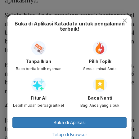
aplikasinya.
Selain bisa Anda gunakan untuk bertransaksi
×
di ribuan
merchant
online dan
offline,
dengan
Buka di Aplikasi Katadata untuk pengalaman
terbaik!
bunga mulai dari 0% dan cicilan hingga 24
bulan, Anda juga bisa mencairkan sebagian
limit langsung di aplikasi.
Tanpa Iklan
Pilih Topik
Bunga yang dikenakan juga cukup rendah,
Baca berita lebih nyaman
Sesuai minat Anda
mulai dari 1,99 persen, dengan tenor 3 dan 6
bulan. Dana akan ditransfer 1x24 jam, ke
rekening yang terdaftar di dalam aplikasi.
Fitur AI
Baca Nanti
4. Menggunakan jasa hapus data
Lebih mudah berbagi artikel
Bagi Anda yang sibuk
Jasa penghapus data pinjol merupakan
Buka di Aplikasi
layanan penghapusan data diri Anda di
Tetap di Browser
aplikasi kredit. Orang yang menggunakan