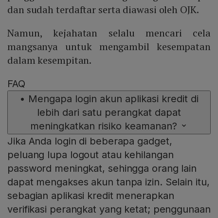
dan sudah terdaftar serta diawasi oleh OJK.
Namun, kejahatan selalu mencari cela
mangsanya untuk mengambil kesempatan
dalam kesempitan.
FAQ
•
Mengapa login akun aplikasi kredit di
lebih dari satu perangkat dapat
meningkatkan risiko keamanan?
Jika Anda login di beberapa gadget,
peluang lupa logout atau kehilangan
password meningkat, sehingga orang lain
dapat mengakses akun tanpa izin. Selain itu,
sebagian aplikasi kredit menerapkan
verifikasi perangkat yang ketat; penggunaan