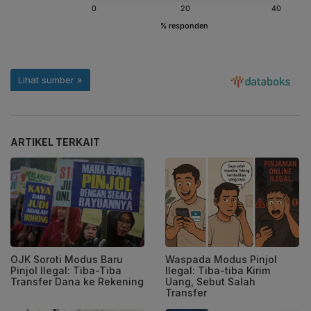
ARTIKEL TERKAIT
OJK Soroti Modus Baru
Waspada Modus Pinjol
Pinjol Ilegal: Tiba-Tiba
Ilegal: Tiba-tiba Kirim
Transfer Dana ke Rekening
Uang, Sebut Salah
Transfer