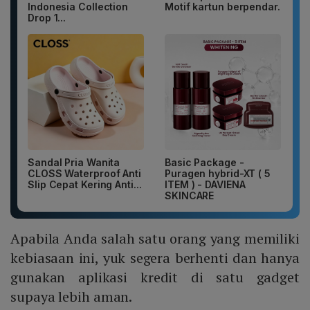
Indonesia Collection
Motif kartun berpendar.
Drop 1...
Sandal Pria Wanita
Basic Package -
CLOSS Waterproof Anti
Puragen hybrid-XT ( 5
Slip Cepat Kering Anti...
ITEM ) - DAVIENA
SKINCARE
Apabila Anda salah satu orang yang memiliki
kebiasaan ini, yuk segera berhenti dan hanya
gunakan aplikasi kredit di satu gadget
supaya lebih aman.