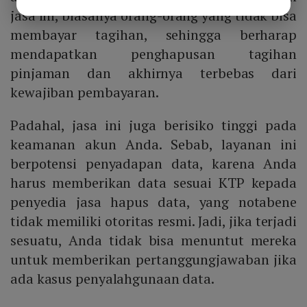
jasa ini, biasanya orang-orang yang tidak bisa
membayar tagihan, sehingga berharap
mendapatkan penghapusan tagihan
pinjaman dan akhirnya terbebas dari
kewajiban pembayaran.
Padahal, jasa ini juga berisiko tinggi pada
keamanan akun Anda. Sebab, layanan ini
berpotensi penyadapan data, karena Anda
harus memberikan data sesuai KTP kepada
penyedia jasa hapus data, yang notabene
tidak memiliki otoritas resmi. Jadi, jika terjadi
sesuatu, Anda tidak bisa menuntut mereka
untuk memberikan pertanggungjawaban jika
ada kasus penyalahgunaan data.