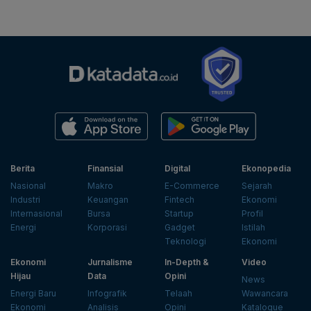
Berita
Finansial
Digital
Ekonopedia
Nasional
Makro
E-Commerce
Sejarah
Industri
Keuangan
Fintech
Ekonomi
Internasional
Bursa
Startup
Profil
Energi
Korporasi
Gadget
Istilah
Teknologi
Ekonomi
Ekonomi
Jurnalisme
In-Depth &
Video
Hijau
Data
Opini
News
Energi Baru
Infografik
Telaah
Wawancara
Ekonomi
Analisis
Opini
Katalogue