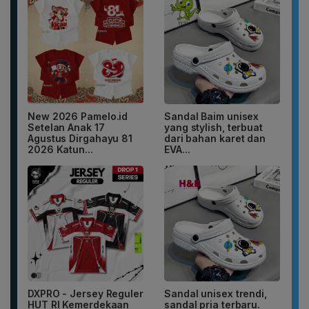
New 2026 Pamelo.id
Sandal Baim unisex
Setelan Anak 17
yang stylish, terbuat
Agustus Dirgahayu 81
dari bahan karet dan
2026 Katun...
EVA...
DXPRO - Jersey Reguler
Sandal unisex trendi,
HUT RI Kemerdekaan
sandal pria terbaru.