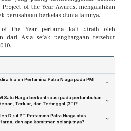
 Project of the Year Awards, mengalahkan
ek perusahaan berkelas dunia lainnya.
 of the Year pertama kali diraih oleh
n dari Asia sejak penghargaan tersebut
2010.
iraih oleh Pertamina Patra Niaga pada PMI
mperoleh dua penghargaan, yaitu 2024 PMI Social Project
 Satu Harga berkontribusi pada pertumbuhan
24 PMI Project of the Year Awards, yang mengalahkan
epan, Terluar, dan Tertinggal (3T)?
erusahaan kelas dunia. Penghargaan Project of the Year
menyediakan BBM subsidi dengan harga yang sama di
erwakilan perusahaan Asia sejak tahun 2010.
oleh Dirut PT Pertamina Patra Niaga atas
k 535 titik di wilayah 3T dari Aceh hingga Papua. Dengan
Harga, dan apa komitmen selanjutnya?
rafis menggunakan mobil tanki, kapal kayu, dan pesawat
gai kerja keras tim internal Pertamina Patra Niaga serta