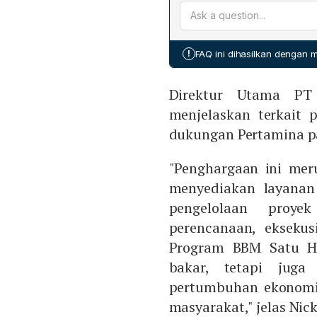
kecil, program ini menin
dukungan Pemerintah mel
perekonomian, dan memper
komitmen perusahaan untu
Pemerintah, memastikan ak
!
FAQ ini dihasilkan dengan
Direktur Utama PT 
menjelaskan terkait
dukungan Pertamina p
"Penghargaan ini me
menyediakan layanan 
pengelolaan proyek
perencanaan, eksekus
Program BBM Satu Ha
bakar, tetapi jug
pertumbuhan ekonomi
masyarakat," jelas Nic