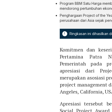
Program BBM Satu Harga member
mendorong pertumbuhan ekonomi
Penghargaan Project of the Yea
perusahaan dari Asia sejak pen
!
Ringkasan ini dihasilkan
Komitmen dan keseri
Pertamina Patra N
Pemerintah pada p
apresiasi dari Pro
merupakan asosiasi pr
project management d
Angeles, California, U
Apresiasi tersebut 
Social Project Awar