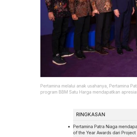
Pertamina melalui anak usahanya, Pertamina P
program BBM Satu Harga mendapatkan apresiasi 
RINGKASAN
Pertamina Patra Niaga mendapa
of the Year Awards dari Projec