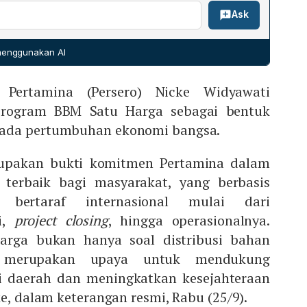
gkatkan akses energi, mendorong pergerakan roda
Ask
alui Kementerian ESDM dan BPH Migas. Ia menegaskan
baiki kesejahteraan masyarakat setempat.
k terus memperluas jangkauan program sesuai target
ses energi berkeadilan di seluruh Indonesia.
 menggunakan AI
Pertamina (Persero) Nicke Widyawati
 program BBM Satu Harga sebagai bentuk
ada pertumbuhan ekonomi bangsa.
rupakan bukti komitmen Pertamina dalam
terbaik bagi masyarakat, yang berbasis
 bertaraf internasional mulai dari
i,
project closing
, hingga operasionalnya.
rga bukan hanya soal distribusi bahan
a merupakan upaya untuk mendukung
 daerah dan meningkatkan kesejahteraan
ke, dalam keterangan resmi, Rabu (25/9).