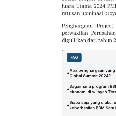
Juara Utama 2024 PMI
ratusan nominasi proy
Penghargaan Project
perwakilan Perusahaa
digulirkan dari tahun 
FAQ
Apa penghargaan yang d
•
Global Summit 2024?
Pertamina Patra Niaga me
Bagaimana program BBM
•
Award dan Juara Utama 20
ekonomi di wilayah Terd
ratusan nominasi proyek p
Program BBM Satu Harga 
pertama kali diraih oleh p
Siapa saja yang diakui 
•
seluruh Indonesia, termasu
keberhasilan BBM Satu 
mengatasi tantangan geog
Dirut Riva Siahaan menghar