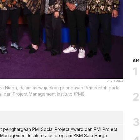
AR
PERTAMINA
atra Niaga, dalam mewujudkan penugasan Pemerintah pada
dari Project Management Institute (PMI).
t penghargaan PMI Social Project Award dan PMI Project
t Management Institute atas program BBM Satu Harga.