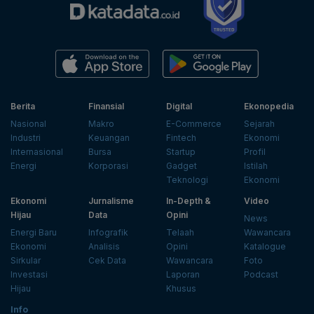
Berita
Finansial
Digital
Ekonopedia
Nasional
Makro
E-Commerce
Sejarah
Industri
Keuangan
Fintech
Ekonomi
Internasional
Bursa
Startup
Profil
Energi
Korporasi
Gadget
Istilah
Teknologi
Ekonomi
Ekonomi
Jurnalisme
In-Depth &
Video
Hijau
Data
Opini
News
Energi Baru
Infografik
Telaah
Wawancara
Ekonomi
Analisis
Opini
Katalogue
Sirkular
Cek Data
Wawancara
Foto
Investasi
Laporan
Podcast
Hijau
Khusus
Info