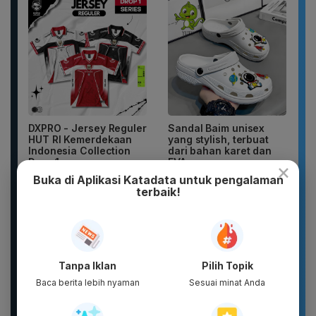
DXPRO - Jersey Reguler
Sandal Baim unisex
HUT RI Kemerdekaan
yang stylish, terbuat
Indonesia Collection
dari bahan karet dan
Drop 1...
EVA...
×
Buka di Aplikasi Katadata untuk pengalaman
terbaik!
Tanpa Iklan
Pilih Topik
Baca berita lebih nyaman
Sesuai minat Anda
New 2026 Pamelo.id
Botol Gelas Minum