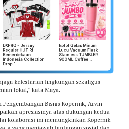
DXPRO - Jersey
Botol Gelas Minum
Reguler HUT RI
Lucu Vacuum Flask
Kemerdekaan
Stainless TUMBLER
Indonesia Collection
900ML Coffee...
Drop 1...
jaga kelestarian lingkungan sekaligus
an lokal,” kata Maya.
n Pengembangan Bisnis Kopernik, Arvin
ikan apresiasinya atas dukungan kedua
ilai kolaborasi ini memungkinkan Kopernik
yata yang menjawab tantangan sosial dan