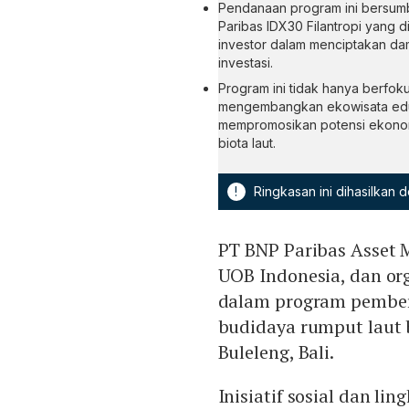
Pendanaan program ini bersumbe
Paribas IDX30 Filantropi yang 
investor dalam menciptakan dam
investasi.
Program ini tidak hanya berfok
mengembangkan ekowisata eduka
mempromosikan potensi ekonomi
biota laut.
!
Ringkasan ini dihasilkan
PT BNP Paribas Asset
UOB Indonesia, dan org
dalam program pember
budidaya rumput laut 
Buleleng, Bali.
Inisiatif sosial dan l