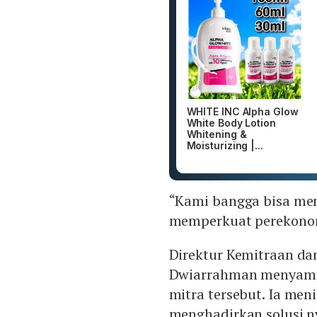
WHITE INC Alpha Glow
White Body Lotion
Whitening &
Moisturizing |...
“Kami bangga bisa men
memperkuat perekonomi
Direktur Kemitraan da
Dwiarrahman menyampa
mitra tersebut. Ia men
menghadirkan solusi n