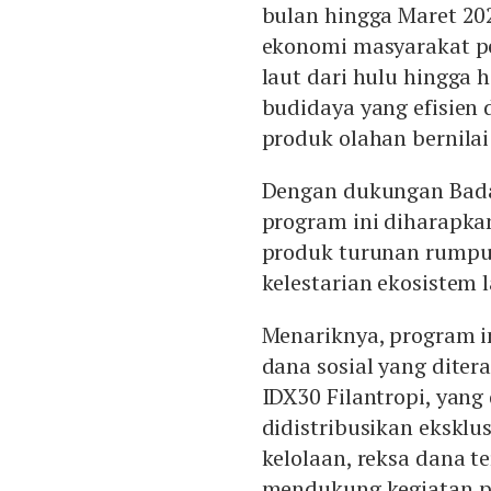
bulan hingga Maret 20
ekonomi masyarakat p
laut dari hulu hingga 
budidaya yang efisien 
produk olahan bernila
Dengan dukungan Badan
program ini diharapk
produk turunan rumput
kelestarian ekosistem l
Menariknya, program in
dana sosial yang dite
IDX30 Filantropi, yang
didistribusikan eksklus
kelolaan, reksa dana 
mendukung kegiatan p