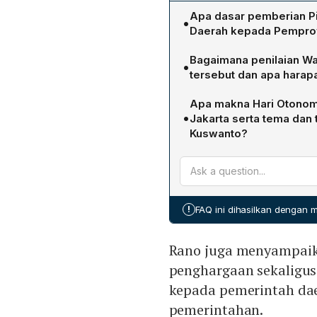
Apa dasar pemberian P
•
Daerah kepada Pemprov 
Piagam diberikan oleh Kem
Bagaimana penilaian Wa
•
Penyelenggaraan Pemerin
tersebut dan apa hara
memperoleh skor 3,6762, 
Rano Karno menilai pencap
Apa makna Hari Otonom
dan mengapresiasi dukung
•
Jakarta serta tema dan
dipertahankan dan diting
Kuswanto?
kelola akuntabel, respons
Hari Otonomi Daerah ke-3
kemandirian dan tanggung
dibacakan Sekda adalah "
mencerminkan upaya siner
!
FAQ ini dihasilkan dengan
pembangunan yang adil, me
Rano juga menyampaik
penghargaan sekaligus
kepada pemerintah da
pemerintahan.