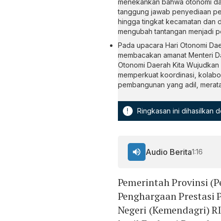
menekankan bahwa otonomi da
tanggung jawab penyediaan pe
hingga tingkat kecamatan dan de
mengubah tantangan menjadi p
Pada upacara Hari Otonomi Da
membacakan amanat Menteri Da
Otonomi Daerah Kita Wujudkan 
memperkuat koordinasi, kolabor
pembangunan yang adil, merata,
!
Ringkasan ini dihasilkan
Audio Berita
1:16
Pemerintah Provinsi (
Penghargaan Prestasi 
Negeri (Kemendagri) RI