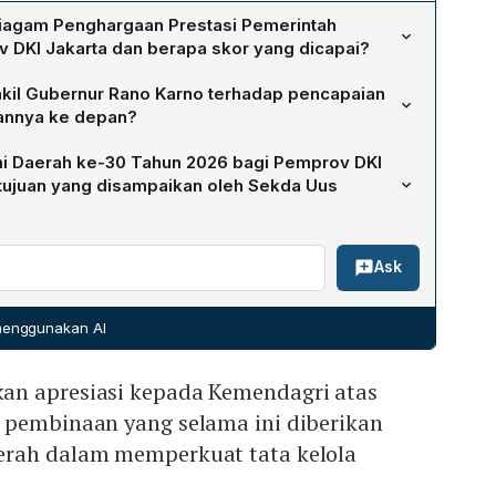
iagam Penghargaan Prestasi Pemerintah
DKI Jakarta dan berapa skor yang dicapai?
enterian Dalam Negeri berdasarkan hasil Evaluasi
kil Gubernur Rano Karno terhadap pencapaian
tahan Daerah (EPPD) 2025. Pemprov DKI Jakarta
pannya ke depan?
yang menempatkannya dalam kategori kinerja tinggi.
aian sebagai hasil kerja kolektif seluruh OPD DKI Jakarta
i Daerah ke-30 Tahun 2026 bagi Pemprov DKI
an Kemendagri. Ia berharap prestasi dapat
 tujuan yang disampaikan oleh Sekda Uus
katkan, serta menekankan komitmen untuk menjaga tata
if, dan berdampak langsung bagi warga.
0 diperingati sebagai momentum memperkuat
Ask
 jawab daerah dalam mengelola potensi lokal. Tema yang
Dengan Otonomi Daerah Kita Wujudkan Asta Cita",
gi dengan pemerintah pusat untuk menghasilkan
 menggunakan AI
rata, dan berkelanjutan.
an apresiasi kepada Kemendagri atas
 pembinaan yang selama ini diberikan
erah dalam memperkuat tata kelola