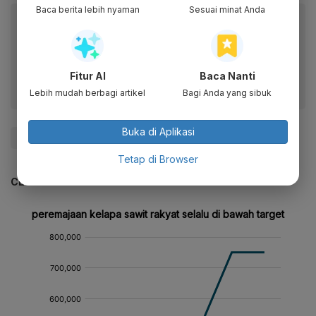
Baca berita lebih nyaman
Sesuai minat Anda
Baca artikel ini lewat aplikasi mobile.
Dapatkan pengalaman membaca lebih nyaman dan nikmati
fitur menarik lainnya lewat aplikasi mobile Katadata.
Fitur AI
Baca Nanti
Lebih mudah berbagi artikel
Bagi Anda yang sibuk
Buka di Aplikasi
#Moratorium Sawit
#Moratoriumsawit2019
Tetap di Browser
CEK JUGA DATA INI