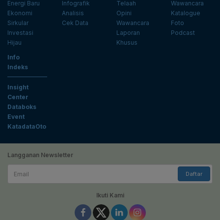
Energi Baru
Infografik
Telaah
Wawancara
Ekonomi
Analisis
Opini
Katalogue
Sirkular
Cek Data
Wawancara
Foto
Investasi
Laporan
Podcast
Hijau
Khusus
Info
Indeks
Insight
Center
Databoks
Event
KatadataOto
Langganan Newsletter
Email
Daftar
Ikuti Kami