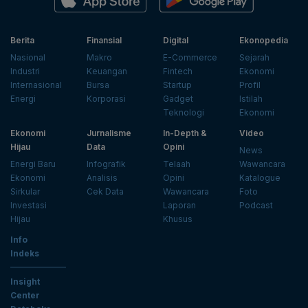
Berita
Finansial
Digital
Ekonopedia
Nasional
Makro
E-Commerce
Sejarah
Industri
Keuangan
Fintech
Ekonomi
Internasional
Bursa
Startup
Profil
Energi
Korporasi
Gadget
Istilah
Teknologi
Ekonomi
Ekonomi
Jurnalisme
In-Depth &
Video
Hijau
Data
Opini
News
Energi Baru
Infografik
Telaah
Wawancara
Ekonomi
Analisis
Opini
Katalogue
Sirkular
Cek Data
Wawancara
Foto
Investasi
Laporan
Podcast
Hijau
Khusus
Info
Indeks
Insight
Center