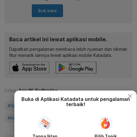
Ikuti kami
Baca artikel ini lewat aplikasi mobile.
Dapatkan pengalaman membaca lebih nyaman dan nikmati
fitur menarik lainnya lewat aplikasi mobile Katadata.
Editor:
Aria W. Yudhistira
×
Buka di Aplikasi Katadata untuk pengalaman
terbaik!
#Vaksin Virus Corona
#Terawan
#Infografik
#IngatPesanIbu
#Gerakan 3M
#Cek Fakta Vaksin
Tanpa Iklan
Pilih Topik