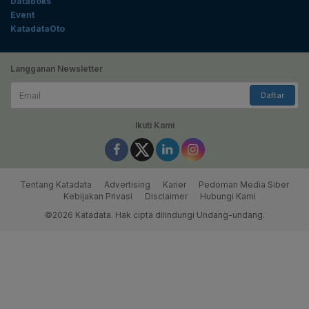
Databoks
Event
KatadataOto
Langganan Newsletter
Email
Daftar
Ikuti Kami
Tentang Katadata
Advertising
Karier
Pedoman Media Siber
Kebijakan Privasi
Disclaimer
Hubungi Kami
©2026 Katadata. Hak cipta dilindungi Undang-undang.