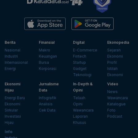
Berita
Finansial
Digital
Ekonopedia
Nasional
Makro
E-Commerce
Sejarah
Industri
Keuangan
Fintech
Ekonomi
Internasional
Bursa
Startup
Profil
Energi
Korporasi
Gadget
Istilah
Teknologi
Ekonomi
Ekonomi
Jurnalisme
In-Depth &
Video
Hijau
Data
Opini
News
Energi Baru
Infografik
Telaah
Wawancara
Ekonomi
Analisis
Opini
Katalogue
Sirkular
Cek Data
Wawancara
Foto
Investasi
Laporan
Podcast
Hijau
Khusus
Info
Indeks