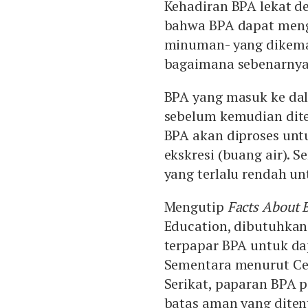
Kehadiran BPA lekat d
bahwa BPA dapat meng
minuman- yang dikema
bagaimana sebenarnya
BPA yang masuk ke dal
sebelum kemudian diteru
BPA akan diproses untu
ekskresi (buang air). 
yang terlalu rendah 
Mengutip
Facts About 
Education, dibutuhka
terpapar BPA untuk da
Sementara menurut Cen
Serikat, paparan BPA p
batas aman yang diten