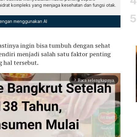
ohidrat kompleks yang menjaga kesehatan dan fungsi otak.
 dengan menggunakan AI
astinya ingin bisa tumbuh dengan sehat
ndiri menjadi salah satu faktor penting
hal tersebut.
Baca selengkapnya
arrow_forward_ios