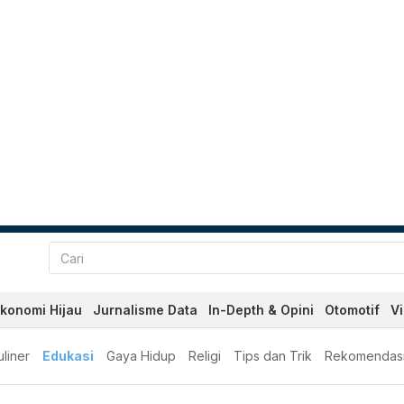
konomi Hijau
Jurnalisme Data
In-Depth & Opini
Otomotif
V
liner
Edukasi
Gaya Hidup
Religi
Tips dan Trik
Rekomendas