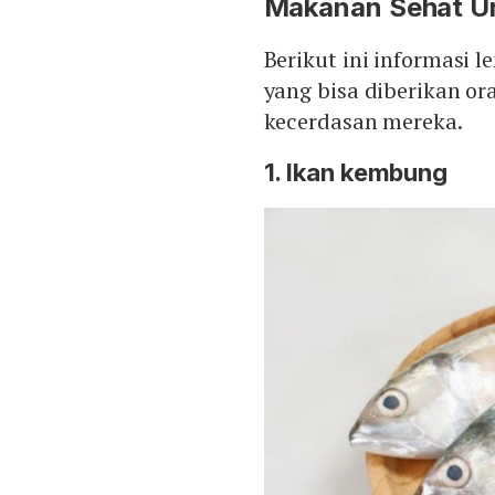
Makanan Sehat U
kemampuan berpikir. Oatm
bakar glukosa, serta vitam
Berikut ini informasi
sel otak secara optimal.
yang bisa diberikan o
kecerdasan mereka.
1. Ikan kembung