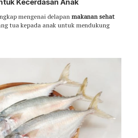
ntuk Kecerdasan Anak
eal menyediakan karbohidrat kompleks sebagai bahan
in E, B, kalium, dan zinc yang membantu fungsi metabolik
 lengkap mengenai delapan
makanan sehat
rang tua kepada anak untuk mendukung