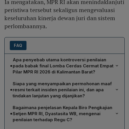
Ia mengatakan, MPR RI akan menindaklanjuti
peristiwa tersebut sekaligus mengevaluasi
keseluruhan kinerja dewan juri dan sistem
perlombaannya.
FAQ
Apa penyebab utama kontroversi penilaian
•
pada babak final Lomba Cerdas Cermat Empat
Pilar MPR RI 2026 di Kalimantan Barat?
Kontroversi muncul karena Regu C SMAN 1 Pontianak
Siapa yang menyampaikan permohonan maaf
dan Regu B SMAN 1 Sambas memberikan jawaban yang
•
resmi terkait insiden penilaian ini, dan apa
identik mengenai pertimbangan DPR dalam memilih
tindakan lanjutan yang dijanjikan?
anggota BPK, namun dewan juri memberi pengurangan
Wakil Ketua MPR RI, Abcandra Muhammad Akbar
lima poin hanya kepada Regu C. Juri beralasan bahwa
Bagaimana penjelasan Kepala Biro Pengkajian
Supratman, menyampaikan permohonan maaf secara
artikulasi tidak terdengar jelas, sementara Plt Kepala
•
Setjen MPR RI, Dyastasita WB, mengenai
resmi pada 11 Mei 2026. Ia menegaskan bahwa MPR RI
Dinas Pendidikan Kalbar menyatakan speaker yang
penilaian terhadap Regu C?
akan menindaklanjuti kejadian tersebut dengan
mengarah ke juri mengalami gangguan, sehingga
Dyastasita WB berpendapat bahwa tidak ada