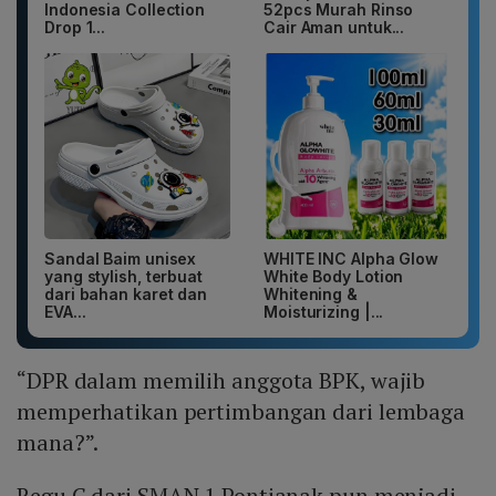
Indonesia Collection
52pcs Murah Rinso
Drop 1...
Cair Aman untuk...
Sandal Baim unisex
WHITE INC Alpha Glow
yang stylish, terbuat
White Body Lotion
dari bahan karet dan
Whitening &
EVA...
Moisturizing |...
“DPR dalam memilih anggota BPK, wajib
memperhatikan pertimbangan dari lembaga
mana?”.
Regu C dari SMAN 1 Pontianak pun menjadi