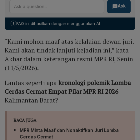
mengevaluasi kinerja keseluruhan dewan juri serta
jawaban Regu C kurang jelas di meja juri meski
Ask
pertimbangan dari Dewan Perwakilan Daerah (DPD)
sistem perlombaan LCC Empat Pilar, termasuk meninjau
terdengar jelas di livestream YouTube.
dalam jawaban Regu C, meskipun Regu C mengulang
aspek teknis tata suara dan mekanisme banding, guna
pernyataan yang sama seperti Regu B. Ia menegaskan
memastikan pelaksanaan lomba yang lebih profesional
!
FAQ ini dihasilkan dengan menggunakan AI
bahwa menurut juri, artikulasi Regu C tidak terdengar
di masa mendatang.
jelas, sehingga mengakibatkan pengurangan nilai lima
“Kami mohon maaf atas kelalaian dewan juri.
poin. Dyastasita menambahkan bahwa penilaian
tersebut bersifat final dan tidak ada ruang bagi
Kami akan tindak lanjuti kejadian ini,” kata
peninjauan kembali saat itu.
Akbar dalam keterangan resmi MPR RI, Senin
(11/5/2026).
Lantas seperti apa
kronologi polemik Lomba
Cerdas Cermat Empat Pilar MPR RI 2026
Kalimantan Barat?
BACA JUGA
MPR Minta Maaf dan Nonaktifkan Juri Lomba
Cerdas Cermat