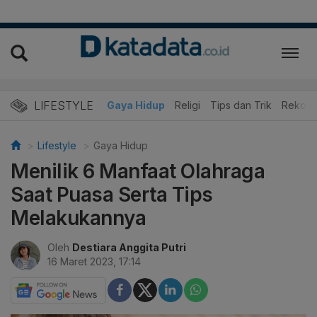
LIFESTYLE
dan Kuliner
Edukasi
Gaya Hidup
Religi
Tips dan Trik
Rekome
Lifestyle
Gaya Hidup
Menilik 6 Manfaat Olahraga
Saat Puasa Serta Tips
Melakukannya
Oleh
Destiara Anggita Putri
16 Maret 2023, 17:14