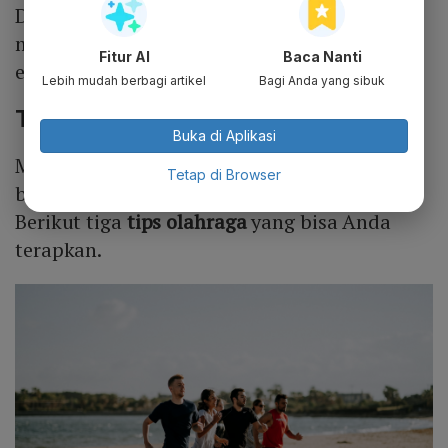
Dengan demikian, olahraga ini mampu
mengurangi jumlah lemak tubuh secara
Fitur AI
Baca Nanti
efektif.
Lebih mudah berbagi artikel
Bagi Anda yang sibuk
Tips Olahraga Saat Puasa
Buka di Aplikasi
Manfaat olahraga di atas bisa Anda peroleh
Tetap di Browser
bila dilakukan dengan cara yang tepat.
Berikut tiga
tips olahraga
yang bisa Anda
terapkan.