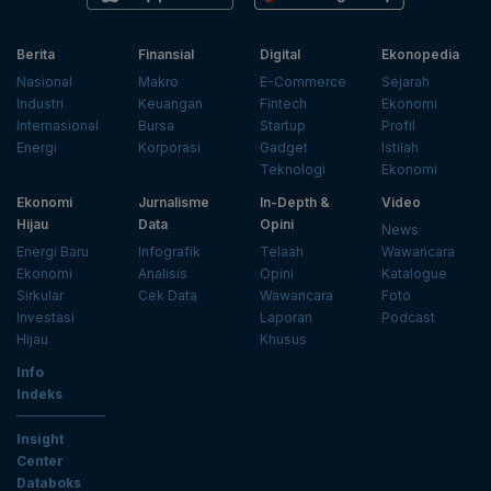
Berita
Finansial
Digital
Ekonopedia
Nasional
Makro
E-Commerce
Sejarah
Industri
Keuangan
Fintech
Ekonomi
Internasional
Bursa
Startup
Profil
Energi
Korporasi
Gadget
Istilah
Teknologi
Ekonomi
Ekonomi
Jurnalisme
In-Depth &
Video
Hijau
Data
Opini
News
Energi Baru
Infografik
Telaah
Wawancara
Ekonomi
Analisis
Opini
Katalogue
Sirkular
Cek Data
Wawancara
Foto
Investasi
Laporan
Podcast
Hijau
Khusus
Info
Indeks
Insight
Center
Databoks