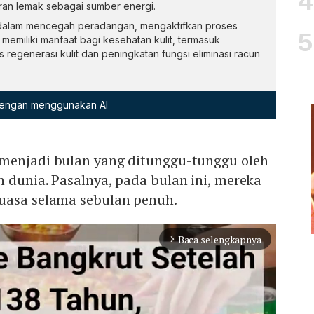
an lemak sebagai sumber energi.
a dalam mencegah peradangan, mengaktifkan proses
 memiliki manfaat bagi kesehatan kulit, termasuk
regenerasi kulit dan peningkatan fungsi eliminasi racun
 dengan menggunakan AI
menjadi bulan yang ditunggu-tunggu oleh
 dunia. Pasalnya, pada bulan ini, mereka
uasa selama sebulan penuh.
Baca selengkapnya
arrow_forward_ios