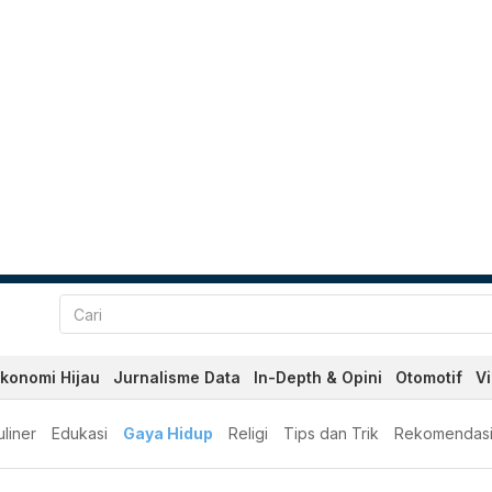
konomi Hijau
Jurnalisme Data
In-Depth & Opini
Otomotif
V
liner
Edukasi
Gaya Hidup
Religi
Tips dan Trik
Rekomendas