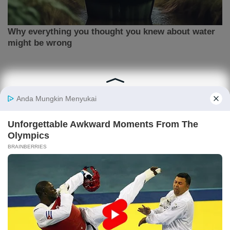
ARTIKEL LAINNYA
Purbaya: Utang Kopdes Merah Putih Rp 240 T
Dibayar Pakai APBN, Dicicil 6 Tahun
IHSG Turun ke 6.343, Saham DSSA, TPIA, BUMI,
BNBR Diburu Investor
Menilik Kans Emiten Grup Bakrie BNBR, BUMI,
VKTR, MDIA Usai Lonjakan Harga Saham
Investor Asing Net Buy Rp 273 M: Lepas Saham
BBCA dan EMAS, Borong DSSA