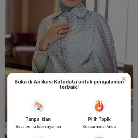
×
Buka di Aplikasi Katadata untuk pengalaman
terbaik!
Tanpa Iklan
Pilih Topik
Linda Anggrea selaku Founder Buttonscarves (Dok Istimewa)
Baca berita lebih nyaman
Sesuai minat Anda
Kolaborasi bersama Shopee untuk