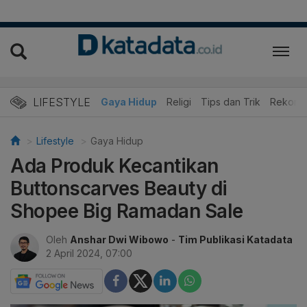
LIFESTYLE
dan Kuliner
Edukasi
Gaya Hidup
Religi
Tips dan Trik
Rekome
Lifestyle
Gaya Hidup
Ada Produk Kecantikan
Buttonscarves Beauty di
Shopee Big Ramadan Sale
Oleh
Anshar Dwi Wibowo
-
Tim Publikasi Katadata
2 April 2024, 07:00