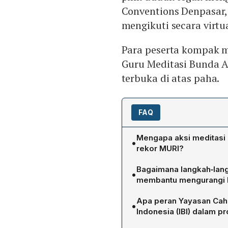
Conventions Denpasar, 
mengikuti secara virtua
Para peserta kompak 
Guru Meditasi Bunda A
terbuka di atas paha.
FAQ
Mengapa aksi meditasi i
•
rekor MURI?
Museum Rekor-Dunia Indon
Bagaimana langkah‑lang
•
kesehatan mental ibu hami
membantu mengurangi k
melibatkan 917 ibu hamil 
Meditasi dimulai dengan p
hadir secara fisik di Harr
Apa peran Yayasan Caha
•
di atas paha, diikuti arah
mengikuti secara virtual di 
Indonesia (IBI) dalam p
Selanjutnya peserta dimi
oleh Senior Manager MURI
YCCK menjadi penyelengga