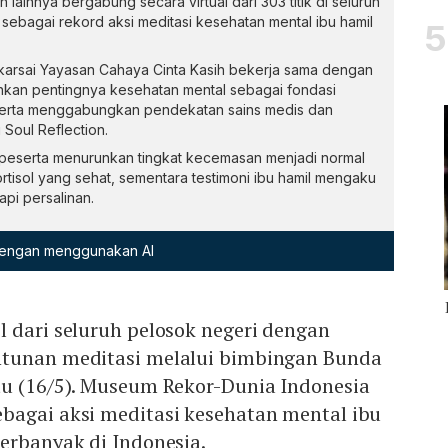
lainnya bergabung secara virtual dari 303 titik di seluruh
I sebagai rekord aksi meditasi kesehatan mental ibu hamil
akarsai Yayasan Cahaya Cinta Kasih bekerja sama dengan
nkan pentingnya kesehatan mental sebagai fondasi
erta menggabungkan pendekatan sains medis dan
 Soul Reflection.
 peserta menurunkan tingkat kecemasan menjadi normal
tisol yang sehat, sementara testimoni ibu hamil mengaku
pi persalinan.
 dengan menggunakan AI
 dari seluruh pelosok negeri dengan
ntunan meditasi melalui bimbingan Bunda
tu (16/5). Museum Rekor-Dunia Indonesia
bagai aksi meditasi kesehatan mental ibu
erbanyak di Indonesia.