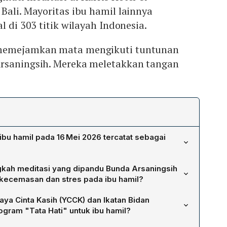
Bali. Mayoritas ibu hamil lainnya
l di 303 titik wilayah Indonesia.
memejamkan mata mengikuti tuntunan
rsaningsih. Mereka meletakkan tangan
bu hamil pada 16 Mei 2026 tercatat sebagai
esia (MURI) mencatat aksi tersebut sebagai meditasi
kah meditasi yang dipandu Bunda Arsaningsih
l dengan peserta terbanyak di Indonesia karena
ecemasan dan stres pada ibu hamil?
dari seluruh pelosok negeri. Sebanyak ratusan peserta
osisi duduk nyaman, mata terpejam, dan tangan terbuka
is Hotel & Conventions Denpasar, Bali, sementara sisanya
ya Cinta Kasih (YCCK) dan Ikatan Bidan
an Bunda Arsaningsih untuk menyadari kehadiran janin.
303 titik wilayah Indonesia. Acara ini diverifikasi langsung
rogram "Tata Hati" untuk ibu hamil?
nta memegang perut, mengenali serta melepaskan emosi
, Triyono, dan Piagam penghargaan diberikan kepada
ra utama program "Tata Hati", yang bertujuan