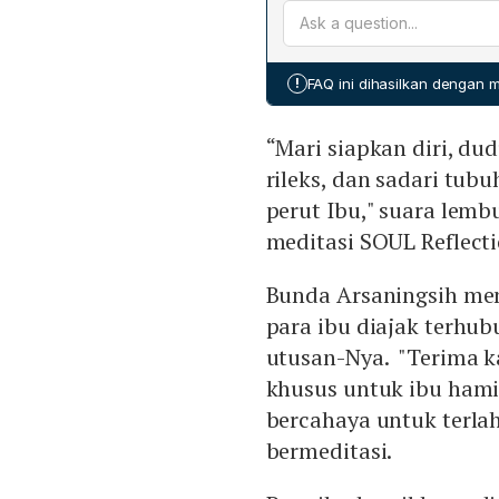
negatif seperti penolakan
Yayasan Cahaya Cinta Kas
mempersiapkan Generasi 
persalinan. Setelah itu, a
narasumber dan pemegang
mental ibu hamil. YCCK be
untuk masa depan anak. Pe
medis bidan dengan pendek
responden menurunkan kec
!
FAQ ini dihasilkan dengan
memperkuat sinergi antara
kortisol stres yang normal
raga sementara YCCK memb
“Mari siapkan diri, d
dengan HUT IBI ke‑75 dan 
meningkatkan kesadaran a
rileks, dan sadari tubu
perut Ibu," suara lem
meditasi SOUL Reflecti
Bunda Arsaningsih men
para ibu diajak terhu
utusan-Nya. "Terima ka
khusus untuk ibu hami
bercahaya untuk terla
bermeditasi.