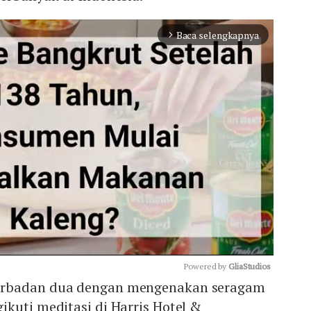
Baca selengkapnya
arrow_forward_ios
Powered by 
GliaStudios
erbadan dua dengan mengenakan seragam
kuti meditasi di Harris Hotel &
Mute