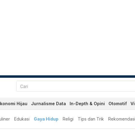
konomi Hijau
Jurnalisme Data
In-Depth & Opini
Otomotif
V
liner
Edukasi
Gaya Hidup
Religi
Tips dan Trik
Rekomendas