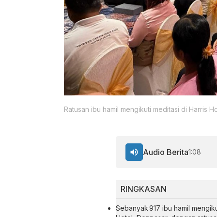
Ratusan ibu hamil mengikuti meditasi di Harris H
Audio Berita
1:08
RINGKASAN
Sebanyak 917 ibu hamil mengikut