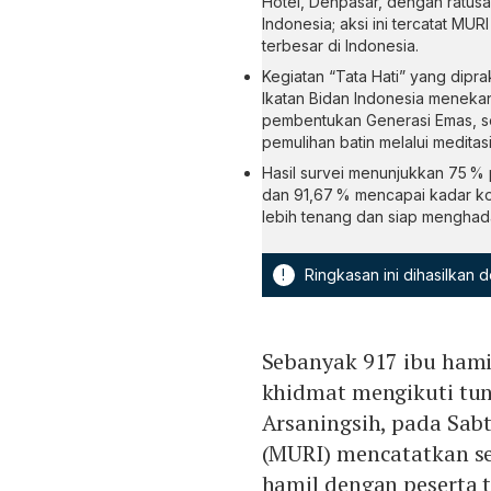
Hotel, Denpasar, dengan ratusan 
Indonesia; aksi ini tercatat MUR
terbesar di Indonesia.
Kegiatan “Tata Hati” yang dipr
Ikatan Bidan Indonesia meneka
pembentukan Generasi Emas, s
pemulihan batin melalui meditasi
Hasil survei menunjukkan 75 %
dan 91,67 % mencapai kadar kor
lebih tenang dan siap menghada
!
Ringkasan ini dihasilkan
Sebanyak 917 ibu hamil
khidmat mengikuti tu
Arsaningsih, pada Sab
(MURI) mencatatkan se
hamil dengan peserta t