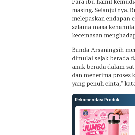
Para ibu hamil kemud
masing. Selanjutnya, 
melepaskan endapan em
selama masa kehamilan
kecemasan menghadapi
Bunda Arsaningsih me
dimulai sejak berada 
anak berada dalam satu
dan menerima proses k
yang penuh cinta," kata
Rekomendasi Produk