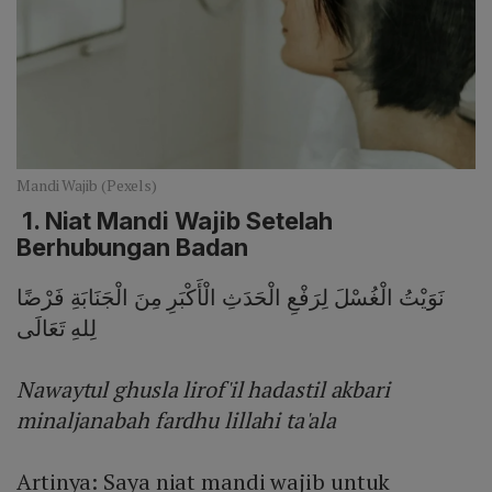
Mandi Wajib (Pexels)
1. Niat Mandi Wajib Setelah
Berhubungan Badan
نَوَيْتُ الْغُسْلَ لِرَفْعِ الْحَدَثِ الْأَكْبَرِ مِنَ الْجَنَابَةِ فَرْضًا
لِلهِ تَعَالَى
Nawaytul ghusla lirof'il hadastil akbari
minaljanabah fardhu lillahi ta'ala
Artinya: Saya niat mandi wajib untuk