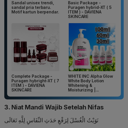
Sandal unisex trendi,
Basic Package -
sandal pria terbaru.
Puragen hybrid-XT ( 5
Motif kartun berpendar.
ITEM ) - DAVIENA
SKINCARE
Complete Package -
WHITE INC Alpha Glow
Puragen hybright-XT ( 7
White Body Lotion
ITEM ) - DAVIENA
Whitening &
SKINCARE
Moisturizing |...
3. Niat Mandi Wajib Setelah Nifas
نَوَيْتُ الْغُسْلَ لِرَفْعِ حَدَثِ النِّفَاسِ لِلَّهِ تَعَالَى