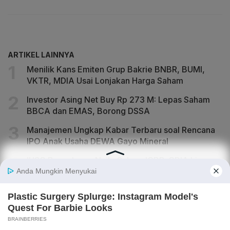
ARTIKEL LAINNYA
Menilik Kans Emiten Grup Bakrie BNBR, BUMI,
VKTR, MDIA Usai Lonjakan Harga Saham
Investor Asing Net Buy Rp 273 M: Lepas Saham
BBCA dan EMAS, Borong DSSA
Manajemen Ungkap Kabar Terbaru soal Rencana
IPO Anak Usaha DEWA Gayo Mineral
IHSG Berpeluang Naik, Saham ICBP, CDIA hingga
DSSA Jadi Jagoan Analis
IHSG Naik ke 6.409, Ada Crossing Saham Jumbo
di MGLV, BNBR, BMRI, SMMA