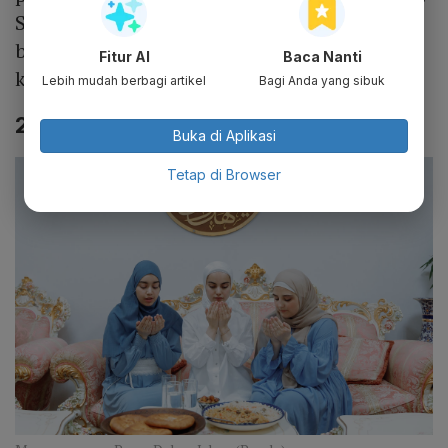
Sehingga menjadi tindakan ibadah yang
bermakna yang dikerjakan dengan penuh
Fitur AI
Baca Nanti
kesadaran.
Lebih mudah berbagi artikel
Bagi Anda yang sibuk
2. Jenis-jenis Puasa dalam Islam
Buka di Aplikasi
Tetap di Browser