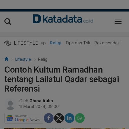
LIFESTYLE
r
Edukasi
Gaya Hidup
Religi
Tips dan Trik
Rekomendasi
Lifestyle
Religi
Contoh Kultum Ramadhan
tentang Lailatul Qadar sebagai
Referensi
Oleh
Ghina Aulia
11 Maret 2024, 09:00