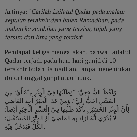
Artinya: “
Carilah Lailatul Qadar pada malam
sepuluh terakhir dari bulan Ramadhan, pada
malam ke sembilan yang tersisa, tujuh yang
tersisa dan lima yang tersisa
”.
Pendapat ketiga mengatakan, bahwa Lailatul
Qadar terjadi pada hari-hari ganjil di 10
terakhir bulan Ramadhan, tanpa menentukan
itu di tanggal ganjil atau tidak.
وَلَفْظُ الشَّافِعِيِّ: “وَطَلَبُهَا فِيْ الْوِتْرِ مِنْهُ أَيْ: مِنِ
العَشْرِ, اَحَبُّ اِلَيَّ”. وَمِنْ هَذَا اَلْخَبَرُ أَخَذَ القَاضِي
الحُسَيْنِ تَأَكُّدَ طَلَبِهَا فِيْ الْعَشْرِ اَلْأَخِيْرِ أَيْضاً؛‎ لِأَنَّ الْوِتْرَ
لَا يُدْرَي أَنَّهُ أَرَادَ بِهِ المَاضِيَ أَوْ الوِتْرَ المُسْتَقْبَلَ؛
فَيَدْخُلُ فِيْهِ‎ الكُلُّ.‎