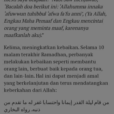
‘Bacalah doa berikut ini: ‘Allahumma innaka
‘afuwwun tuhibbul ‘afwa fa'fu anni’, (Ya Allah,
Engkau Maha Pemaaf dan Engkau mencintai
orang yang meminta maaf, karenanya
maafkanlah aku)
.”
Kelima, meningkatkan kebaikan. Selama 10
malam terakhir Ramadhan, perbanyak
melakukan kebaikan seperti membantu
orang lain, berbuat baik kepada orang tua,
dan lain-lain. Hal ini dapat menjadi amal
yang berkelanjutan dan terus mendatangkan
keberkahan dari Allah:
من قام ليلة القدر إيمانا واحتسابا غفر له ما تقدم من
ذنبه. رواه البخاري