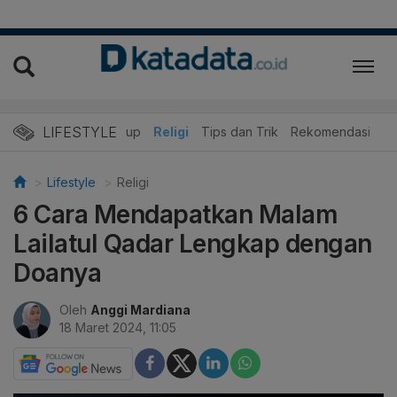
LIFESTYLE
r
Edukasi
Gaya Hidup
Religi
Tips dan Trik
Rekomendasi
Lifestyle
Religi
6 Cara Mendapatkan Malam
Lailatul Qadar Lengkap dengan
Doanya
Oleh
Anggi Mardiana
18 Maret 2024, 11:05