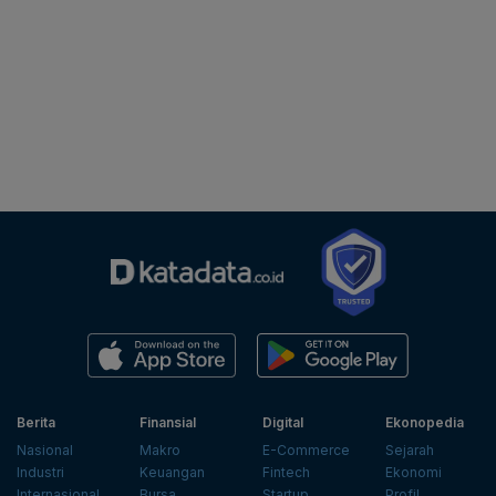
Berita
Finansial
Digital
Ekonopedia
Nasional
Makro
E-Commerce
Sejarah
Industri
Keuangan
Fintech
Ekonomi
Internasional
Bursa
Startup
Profil