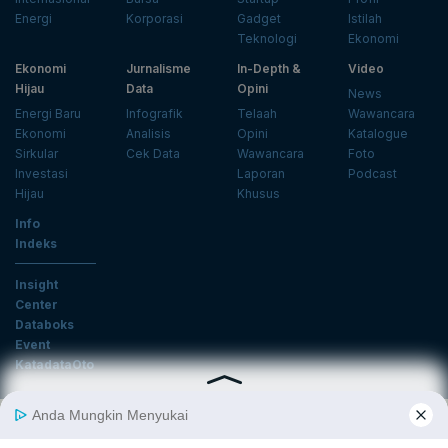
Energi
Korporasi
Gadget
Istilah
Teknologi
Ekonomi
Ekonomi
Jurnalisme
In-Depth &
Video
Hijau
Data
Opini
News
Energi Baru
Infografik
Telaah
Wawancara
Ekonomi
Analisis
Opini
Katalogue
Sirkular
Cek Data
Wawancara
Foto
Investasi
Laporan
Podcast
Hijau
Khusus
Info
Indeks
Insight
Center
Databoks
Event
KatadataOto
Langganan Newsletter