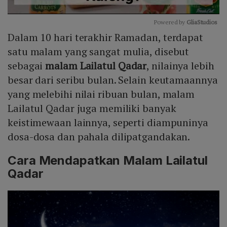
Powered by 
GliaStudios
Dalam 10 hari terakhir Ramadan, terdapat
Mute
satu malam yang sangat mulia, disebut
sebagai
malam Lailatul Qadar
, nilainya lebih
besar dari seribu bulan. Selain keutamaannya
yang melebihi nilai ribuan bulan, malam
Lailatul Qadar juga memiliki banyak
keistimewaan lainnya, seperti diampuninya
dosa-dosa dan pahala dilipatgandakan.
Cara Mendapatkan Malam Lailatul
Qadar