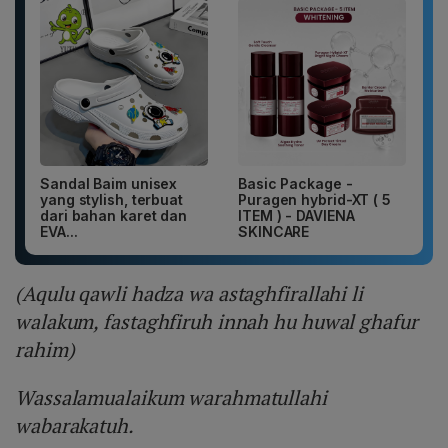
Sandal Baim unisex
Basic Package -
yang stylish, terbuat
Puragen hybrid-XT ( 5
dari bahan karet dan
ITEM ) - DAVIENA
EVA...
SKINCARE
(Aqulu qawli hadza wa astaghfirallahi li
walakum, fastaghfiruh innah hu huwal ghafur
rahim)
Wassalamualaikum warahmatullahi
wabarakatuh.