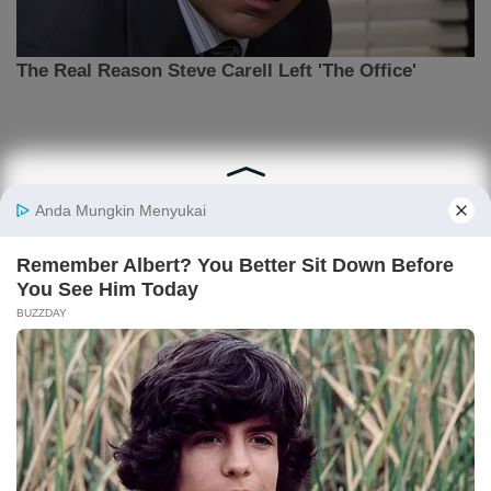
ARTIKEL LAINNYA
Danantara Siapkan Gelombang IPO BUMN,
Pegadaian hingga Pelindo Masuk Daftar
IHSG Naik ke 6.351, Saham BUMI, BBCA, ANTM
hingga AMMN Diburu Investor
Indosat (ISAT) Disebut Cari Pinjaman Investasi AI
Rp 35 T, Bagaimana Prospeknya?
TPIA Disebut Berpeluang Kembali Masuk Indeks
MSCI, Apa Penopangnya?