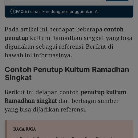
layaknya dua hari: satu hari menjadi milik kita dan hari
Arab, doa khusus, atau ajakan untuk mengaplikasikan
berikutnya menjadi lawan. Pesan utama ialah menjaga
nilai Islam dalam kehidupan sehari-hari, sehingga
!
FAQ ini dihasilkan dengan menggunakan AI
sikap rendah hati ketika menang, menghindari
memberikan pilihan yang beragam bagi pendakwah
kesombongan dan gegabah, serta bersabar jika
dalam menyesuaikan penutup dengan audiens dan
Pada artikel ini, terdapat beberapa
contoh
mengalami kekalahan. Penutup ini mengajak
konteks.
pendengar untuk senantiasa menyesuaikan diri dengan
penutup
kultum Ramadhan singkat yang bisa
keadaan, sambil menutup dengan salam agar tetap
digunakan sebagai referensi. Berikut di
terjaga kedamaian dan rasa hormat dalam komunitas.
bawah ini informasinya.
Contoh Penutup Kultum Ramadhan
Singkat
Berikut ini delapan contoh
penutup kultum
Ramadhan singkat
dari berbagai sumber
yang bisa dijadikan referensi.
BACA JUGA