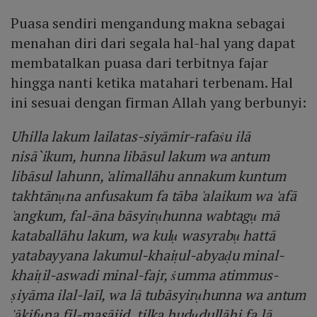
Puasa sendiri mengandung makna sebagai
menahan diri dari segala hal-hal yang dapat
membatalkan puasa dari terbitnya fajar
hingga nanti ketika matahari terbenam. Hal
ini sesuai dengan firman Allah yang berbunyi:
Uhilla lakum lailatas-siyāmir-rafaṡu ilā
nisā`ikum, hunna libāsul lakum wa antum
libāsul lahunn, 'alimallāhu annakum kuntum
takhtānụna anfusakum fa tāba 'alaikum wa 'afā
'angkum, fal-āna bāsyirụhunna wabtagụ mā
kataballāhu lakum, wa kulụ wasyrabụ hattā
yatabayyana lakumul-khaiṭul-abyaḍu minal-
khaiṭil-aswadi minal-fajr, ṡumma atimmus-
ṣiyāma ilal-laīl, wa lā tubāsyirụhunna wa antum
'ākifụna fil-masājid, tilka hudụdullāhi fa lā