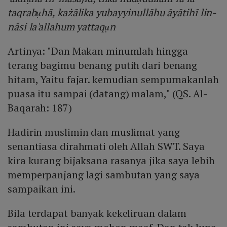
taqrabụhā, każālika yubayyinullāhu āyātihī lin-
nāsi la'allahum yattaqụn
Artinya: "Dan Makan minumlah hingga
terang bagimu benang putih dari benang
hitam, Yaitu fajar. kemudian sempurnakanlah
puasa itu sampai (datang) malam," (QS. Al-
Baqarah: 187)
Hadirin muslimin dan muslimat yang
senantiasa dirahmati oleh Allah SWT. Saya
kira kurang bijaksana rasanya jika saya lebih
memperpanjang lagi sambutan yang saya
sampaikan ini.
Bila terdapat banyak kekeliruan dalam