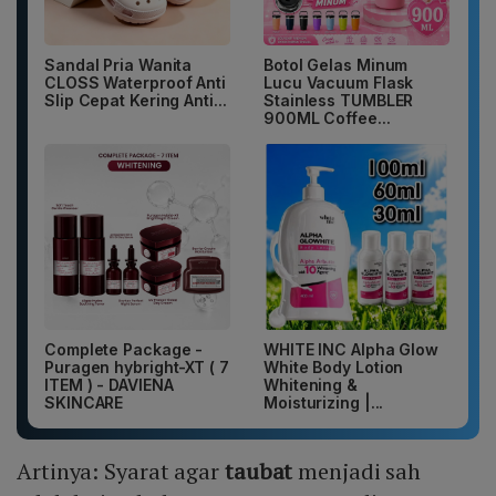
Sandal Pria Wanita
Botol Gelas Minum
CLOSS Waterproof Anti
Lucu Vacuum Flask
Slip Cepat Kering Anti...
Stainless TUMBLER
900ML Coffee...
Complete Package -
WHITE INC Alpha Glow
Puragen hybright-XT ( 7
White Body Lotion
ITEM ) - DAVIENA
Whitening &
SKINCARE
Moisturizing |...
Artinya: Syarat agar
taubat
menjadi sah