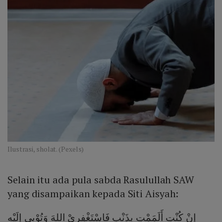
Ilustrasi, sholat. (Pexels)
Selain itu ada pula sabda Rasulullah SAW
yang disampaikan kepada Siti Aisyah:
إِنْ كُنْتِ أَلَمَمْتِ بِذَنْبٍ فَاسْتَغْفِرِيْ اللهَ وَتُوْبِي إِلَيْهِ