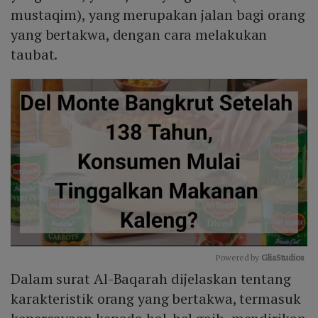
mustaqim), yang merupakan jalan bagi orang
yang bertakwa, dengan cara melakukan
taubat.
Powered by 
GliaStudios
Dalam surat Al-Baqarah dijelaskan tentang
Mute
karakteristik orang yang bertakwa, termasuk