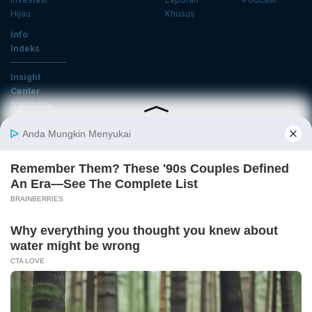
Hijau
Khusus
Info
Indeks
Insight
Center
Databoks
Event
KatadataOto
Langganan Newsletter
Email
Daftar
Ikuti Kami
Tentang Katadata
Advertising
Karier
Pedoman Media Siber
Kebijakan Privasi
Disclaimer
Hubungi Kami