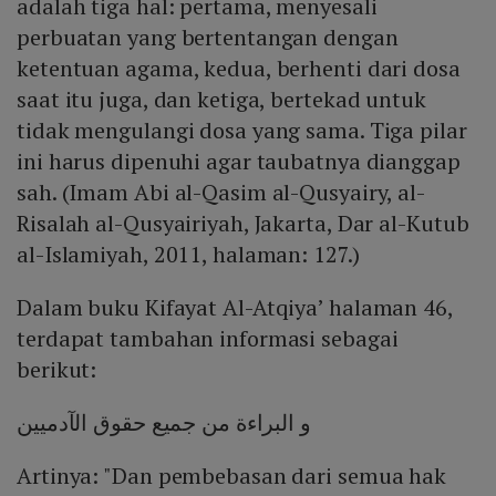
adalah tiga hal: pertama, menyesali
perbuatan yang bertentangan dengan
ketentuan agama, kedua, berhenti dari dosa
saat itu juga, dan ketiga, bertekad untuk
tidak mengulangi dosa yang sama. Tiga pilar
ini harus dipenuhi agar taubatnya dianggap
sah. (Imam Abi al-Qasim al-Qusyairy, al-
Risalah al-Qusyairiyah, Jakarta, Dar al-Kutub
al-Islamiyah, 2011, halaman: 127.)
Dalam buku Kifayat Al-Atqiya’ halaman 46,
terdapat tambahan informasi sebagai
berikut:
و البراءة من جميع حقوق الآدميين
Artinya: "Dan pembebasan dari semua hak