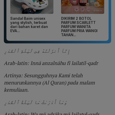
Sandal Baim unisex
DIKIRIM 2 BOTOL
yang stylish, terbuat
PARFUM SCARLETT
dari bahan karet dan
PARFUM WANITA
EVA...
PARFUM PRIA WANGI
TAHAN...
إِنَّآ أَنزَلْنَٰهُ فِى لَيْلَةِ ٱلْقَدْرِ
Arab-latin: Innā anzalnāhu fī lailatil-qadr
Artinya: Sesungguhnya Kami telah
menurunkannya (Al Quran) pada malam
kemuliaan.
وَمَآ أَدْرَىٰكَ مَا لَيْلَةُ ٱلْقَدْرِ
Arab-latin: Wa mā adrāka mā lailatul-qadr