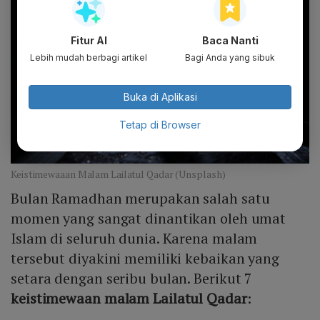
Fitur AI
Baca Nanti
Lebih mudah berbagi artikel
Bagi Anda yang sibuk
Buka di Aplikasi
Tetap di Browser
Keistimewaaan Malam Lailatul Qadar (Unsplash)
Bulan Ramadhan merupakan salah satu
momen yang sangat dinantikan oleh umat
Islam di seluruh dunia. Karena malam
tersebut diyakini memiliki kebaikan yang
setara dengan seribu bulan. Berikut 7
keistimewaan malam Lailatul Qadar
: