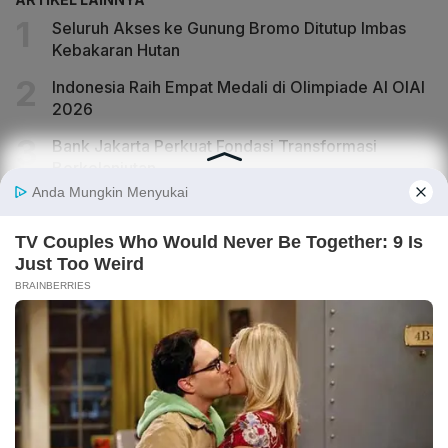
Seluruh Akses ke Gunung Bromo Ditutup Imbas
Kebakaran Hutan
Indonesia Raih Empat Medali di Olimpiade AI OIAI
2026
Bank Jakarta Perkuat Fondasi Transformasi
Berkelanjutan
Kondisi Joe Biden Memburuk, Kanker Telah
Menyebar ke Tulang
Pramono Bongkar JPO Love-Hate Relationship di
Rasuna Said yang Viral