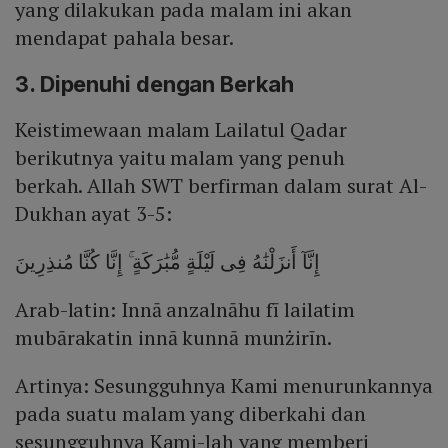
yang dilakukan pada malam ini akan
mendapat pahala besar.
3. Dipenuhi dengan Berkah
Keistimewaan malam Lailatul Qadar
berikutnya yaitu malam yang penuh
berkah. Allah SWT berfirman dalam surat Al-
Dukhan ayat 3-5:
إِنَّآ أَنزَلْنَٰهُ فِى لَيْلَةٍ مُّبَٰرَكَةٍ ۚ إِنَّا كُنَّا مُنذِرِينَ
Arab-latin: Innā anzalnāhu fī lailatim
mubārakatin innā kunnā munżirīn.
Artinya: Sesungguhnya Kami menurunkannya
pada suatu malam yang diberkahi dan
sesungguhnya Kami-lah yang memberi