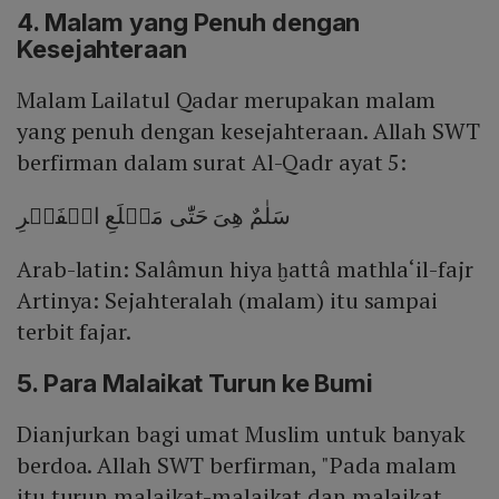
4. Malam yang Penuh dengan
Kesejahteraan
Malam Lailatul Qadar merupakan malam
yang penuh dengan kesejahteraan. Allah SWT
berfirman dalam surat Al-Qadr ayat 5:
سَلٰمٌ هِىَ حَتّٰى مَطۡلَعِ الۡفَجۡرِ
Arab-latin: Salâmun hiya ḫattâ mathla‘il-fajr
Artinya: Sejahteralah (malam) itu sampai
terbit fajar.
5. Para Malaikat Turun ke Bumi
Dianjurkan bagi umat Muslim untuk banyak
berdoa. Allah SWT berfirman, "Pada malam
itu turun malaikat-malaikat dan malaikat