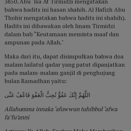
3850. Abu ‘Isa At Tirmidzi mengatakan
bahwa hadits ini hasan shahih. Al Hafizh Abu
Thohir mengatakan bahwa hadits ini shahih).
Hadits ini dibawakan oleh Imam Tirmidzi
dalam bab “Keutamaan meminta maaf dan
ampunan pada Allah."
Maka dari itu, dapat disimpulkan bahwa doa
malam lailatul qadar yang patut dipanjatkan
pada malam-malam ganjil di penghujung
bulan Ramadhan yaitu:
اللَّهُمَّ إِنَّكَ عَفُوٌّ تُحِبُّ الْعَفْوَ فَاعْفُ عَنِّى
Allahumma innaka ‘afuwwun tuhibbul ‘afwa
fa’fu’anni