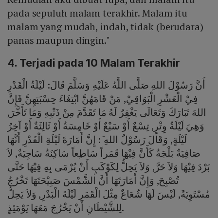
pada sepuluh malam terakhir. Malam itu
malam yang mudah, indah, tidak (berudara)
panas maupun dingin."
4. Terjadi pada 10 Malam Terakhir
أَنَّ رَسُوْلَ اللهِ صَلَّى اللَّهُ عَلَيْهِ وَسَلَّمَ قَالَ: لَيْلَةُ الْقَدْرِ
فِيْ الْعَشْرِ الْبَوَاقِيْ, مَنْ قَامَهُنَّ ابْتِغَاءَ حِسْبَتِهِنَّ فَإِنَّ
اللهَ تَبَارَكَ وَتَعَالَى يَغْفِرُ لَهُ مَا تَقَدَّمَ مِنْ ذَنْبِهِ وَمَا تَأَخَّرَ,
وَهِيَ لَيْلَةُ وِتْرٍ, تِسْعٌ أَوْ سَبْعٌ أَوْ خَامِسَةٌ أَوْ ثَالِثَةٌ أَوْ آخِرُ
لَيْلَةٍ, وَقَالَ رَسُوْلُ اللهِ َ: إِنَّ أَمَارَةَ لَيْلَةِ الْقَدْرِ أَنَّهَا
صَافِيَةٌ بَلْجَةٌ كَأَنَّ فِيْهَا قَمَراً سَاطِعاً سَاكِنَةٌ سَاجِيَةٌ, لاَ
بَرْدَ فِيْهَا وَلاَ حَرَّ, وَلاَ يَحِلُّ لِكَوْكَبٍ أَنْ يُرْمَى بِهِ فِيْهَا حَتَّى
تُصْبِحَ, وَإِنَّ أَمَارَتَهَا أَنَّ الشَّمْسَ صَبِيْحَتَهَا تَخْرُجُ
مُسْتَوِيَةً, لَيْسَ لَهَا شُعَاعٌ مِثْلَ الْقَمَرِ لَيْلَةَ الْبَدْرِ, وَلاَ يَحِلُّ
لِلشَّيْطَانِ أَنْ يَخْرُجَ مَعَهَا يَوْمَئِذٍ.