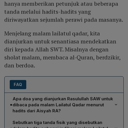
hanya memberikan petunjuk atau beberapa
tanda melalui hadits-hadits yang
diriwayatkan sejumlah perawi pada masanya.
Menjelang malam lailatul qadar, kita
dianjurkan untuk senantiasa mendekatkan
diri kepada Allah SWT. Misalnya dengan
sholat malam, membaca al-Quran, berdzikir,
dan berdoa.
FAQ
Apa doa yang dianjurkan Rasulullah SAW untuk
•
dibaca pada malam Lailatul Qadar menurut
hadits dari Aisyah RA?
Doa yang dianjurkan adalah: "Allahumma innaka
Sebutkan tiga tanda fisik yang disebutkan
‘afuwwun tuhibbul ‘afwa fa’fu’anni" yang artinya “Ya