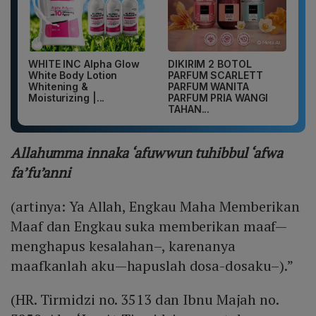
WHITE INC Alpha Glow
DIKIRIM 2 BOTOL
White Body Lotion
PARFUM SCARLETT
Whitening &
PARFUM WANITA
Moisturizing |...
PARFUM PRIA WANGI
TAHAN...
Allahumma innaka ‘afuwwun tuhibbul ‘afwa
fa’fu’anni
(artinya: Ya Allah, Engkau Maha Memberikan
Maaf dan Engkau suka memberikan maaf—
menghapus kesalahan–, karenanya
maafkanlah aku—hapuslah dosa-dosaku–).”
(HR. Tirmidzi no. 3513 dan Ibnu Majah no.