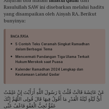
Anjuran doa malam
lailatul qadar
dari
Rasulullah SAW ini disebarkan melalui hadits
yang disampaikan oleh Aisyah RA. Berikut
bunyinya:
BACA JUGA
5 Contoh Teks Ceramah Singkat Ramadhan
dalam Berbagai Tema
Mencermati Pandangan Tiga Ulama Terkait
Hukum Merokok saat Puasa
Kalender Ramadhan 2024 Lengkap dan
Keutamaan Lailatul Qadar
عَنْ عَائِشَةَ قَالَتْ قُلْتُ يَا رَسُولَ اللَّهِ أَرَأَيْتَ إِنْ عَلِمْتُ
أَىُّ لَيْلَةٍ لَيْلَةُ الْقَدْرِ مَا أَقُولُ فِيهَا قَالَ قُولِى اللَّهُمَّ إِنَّكَ
عَفُوٌّ تُحِبُّ الْعَفْوَ فَاعْفُ عَنِّى