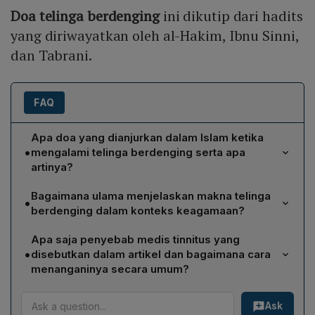
Doa telinga berdenging
ini dikutip dari hadits
yang diriwayatkan oleh al-Hakim, Ibnu Sinni,
dan Tabrani.
FAQ
Apa doa yang dianjurkan dalam Islam ketika
•
mengalami telinga berdenging serta apa
artinya?
Doa yang dianjurkan adalah "dzakarallahu man
Bagaimana ulama menjelaskan makna telinga
•
dzakarani bi khairin". Artinya, memohon kepada Allah
berdenging dalam konteks keagamaan?
SWT agar Ia mengingat orang yang mengingat Nabi
Az‑Zaila’i menegaskan bahwa mengingat Rasul saja
Muhammad SAW dengan kebaikan. Doa ini diambil dari
Apa saja penyebab medis tinnitus yang
tidak cukup; harus dilengkapi dengan bershalawat dan
hadits yang diriwayatkan al‑Hakim, Ibn as‑Sinni, dan
•
disebutkan dalam artikel dan bagaimana cara
mengucapkan "dzakarallahu man dzakarani bi khairin".
at‑Thabrani, yang menyuruh orang yang telinganya
menanganinya secara umum?
Imam Nawawi menambahkan bahwa dengungan
berdenging untuk mengingat Rasul, membaca shalawat,
Penyebab medis tinnitus meliputi: (1) gangguan
menandakan datangnya berita baik ke ruh, dan Rasul
lalu mengucapkan doa tersebut.
Ask
pendengaran akibat usia lanjut, (2) kerusakan koklea
menyebutkan orang yang mengalami hal tersebut