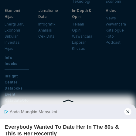
Teknologi
Ekonomi
Ekonomi
Jurnalisme
In-Depth &
Video
Hijau
Data
Opini
News
Energi Baru
Infografik
Telaah
Wawancara
Ekonomi
Analisis
Opini
Katalogue
Sirkular
Cek Data
Wawancara
Foto
Investasi
Laporan
Podcast
Hijau
Khusus
Info
Indeks
Insight
Center
Databoks
Event
KatadataOto
Langganan Newsletter
Email
Daftar