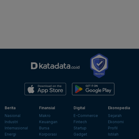
Berita
Finansial
Digital
Ekonopedia
Nasional
Makro
E-Commerce
Sejarah
Industri
Keuangan
Fintech
Ekonomi
Internasional
Bursa
Startup
Profil
Energi
Korporasi
Gadget
Istilah