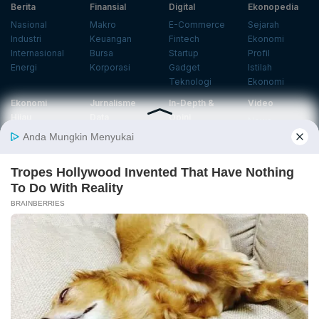
Berita
Finansial
Digital
Ekonopedia
Nasional
Makro
E-Commerce
Sejarah
Industri
Keuangan
Fintech
Ekonomi
Internasional
Bursa
Startup
Profil
Energi
Korporasi
Gadget
Istilah
Teknologi
Ekonomi
Ekonomi
Jurnalisme
In-Depth &
Video
Hijau
Data
Opini
News
Energi Baru
Infografik
Telaah
Wawancara
Ekonomi
Analisis
Opini
Katalogue
Sirkular
Cek Data
Wawancara
Foto
Investasi
Laporan
Podcast
Hijau
Khusus
Info
Indeks
Insight
Center
Databoks
Event
KatadataOto