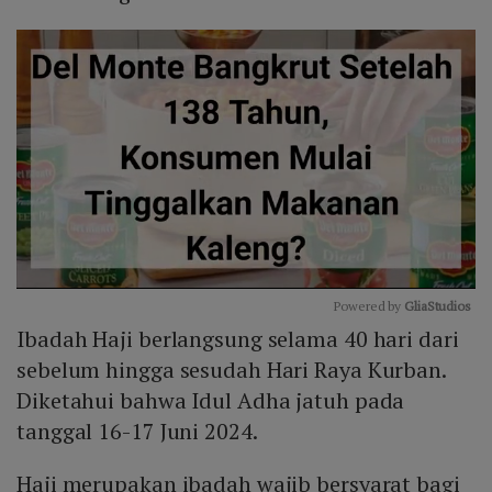
Powered by 
GliaStudios
Ibadah Haji berlangsung selama 40 hari dari
Mute
sebelum hingga sesudah Hari Raya Kurban.
Diketahui bahwa Idul Adha jatuh pada
tanggal 16-17 Juni 2024.
Haji merupakan ibadah wajib bersyarat bagi