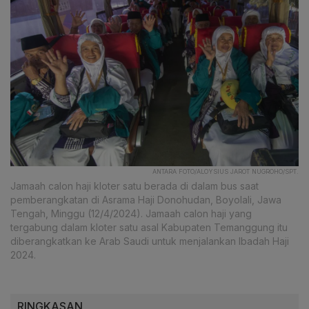
ANTARA FOTO/ALOYSIUS JAROT NUGROHO/SPT.
Jamaah calon haji kloter satu berada di dalam bus saat
pemberangkatan di Asrama Haji Donohudan, Boyolali, Jawa
Tengah, Minggu (12/4/2024). Jamaah calon haji yang
tergabung dalam kloter satu asal Kabupaten Temanggung itu
diberangkatkan ke Arab Saudi untuk menjalankan Ibadah Haji
2024.
RINGKASAN