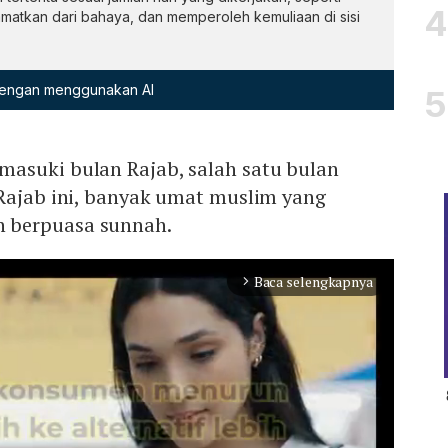
amatkan dari bahaya, dan memperoleh kemuliaan di sisi
 dengan menggunakan AI
asuki bulan Rajab, salah satu bulan
 Rajab ini, banyak umat muslim yang
 berpuasa sunnah.
Baca selengkapnya
arrow_forward_ios