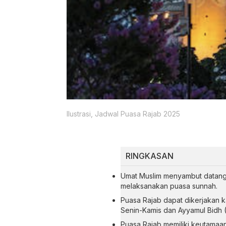
Ilustrasi, Jadwal Puasa Rajab 2025
RINGKASAN
Umat Muslim menyambut datang
melaksanakan puasa sunnah.
Puasa Rajab dapat dikerjakan k
Senin-Kamis dan Ayyamul Bidh (
Puasa Rajab memiliki keutamaan 