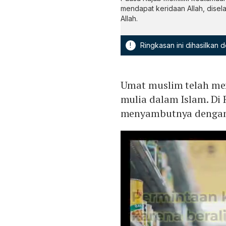
mendapat keridaan Allah, disel
Allah.
!
Ringkasan ini dihasilkan
Umat muslim telah mem
mulia dalam Islam. Di
menyambutnya dengan