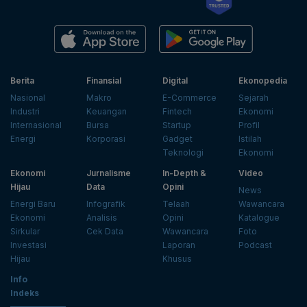
Berita
Finansial
Digital
Ekonopedia
Nasional
Makro
E-Commerce
Sejarah
Industri
Keuangan
Fintech
Ekonomi
Internasional
Bursa
Startup
Profil
Energi
Korporasi
Gadget
Istilah
Teknologi
Ekonomi
Ekonomi
Jurnalisme
In-Depth &
Video
Hijau
Data
Opini
News
Energi Baru
Infografik
Telaah
Wawancara
Ekonomi
Analisis
Opini
Katalogue
Sirkular
Cek Data
Wawancara
Foto
Investasi
Laporan
Podcast
Hijau
Khusus
Info
Indeks