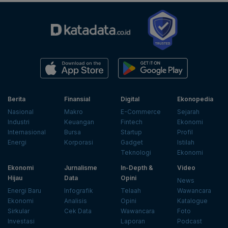
Berita
Finansial
Digital
Ekonopedia
Nasional
Makro
E-Commerce
Sejarah
Industri
Keuangan
Fintech
Ekonomi
Internasional
Bursa
Startup
Profil
Energi
Korporasi
Gadget
Istilah
Teknologi
Ekonomi
Ekonomi
Jurnalisme
In-Depth &
Video
Hijau
Data
Opini
News
Energi Baru
Infografik
Telaah
Wawancara
Ekonomi
Analisis
Opini
Katalogue
Sirkular
Cek Data
Wawancara
Foto
Investasi
Laporan
Podcast