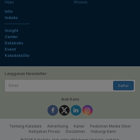
Hijau
Khusus
Info
Indeks
Insight
Center
Databoks
Event
KatadataOto
Langganan Newsletter
Email
Daftar
Ikuti Kami
Tentang Katadata
Advertising
Karier
Pedoman Media Siber
Kebijakan Privasi
Disclaimer
Hubungi Kami
©2026 Katadata. Hak cipta dilindungi Undang-undang.