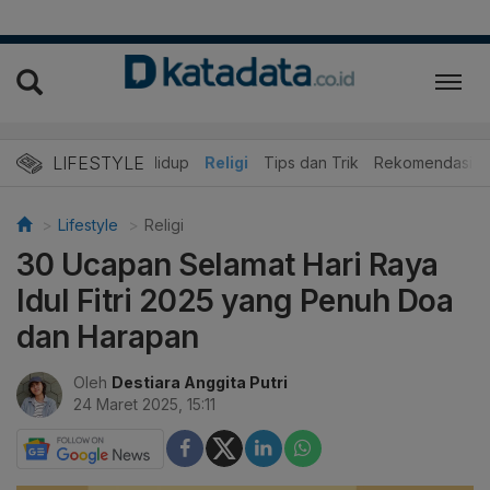
LIFESTYLE
ner
Edukasi
Gaya Hidup
Religi
Tips dan Trik
Rekomendasi
Lifestyle
Religi
30 Ucapan Selamat Hari Raya
Idul Fitri 2025 yang Penuh Doa
dan Harapan
Oleh
Destiara Anggita Putri
24 Maret 2025, 15:11