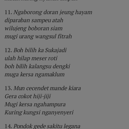
11.
Ngaborong doran jeung hayam
diparaban sampeu atah
wilujeng boboran siam
mugi urang wangsul fitrah
12.
Boh bilih ka Sukajadi
ulah hilap meser roti
boh bilih kalangsu dengki
muga kersa ngamaklum
13.
Mun cecendet mande kiara
Gera cokot hiji-jiji
Mugi kersa ngahampura
Kuring kungsi nganyenyeri
14.
Pondok gede sakitu legana