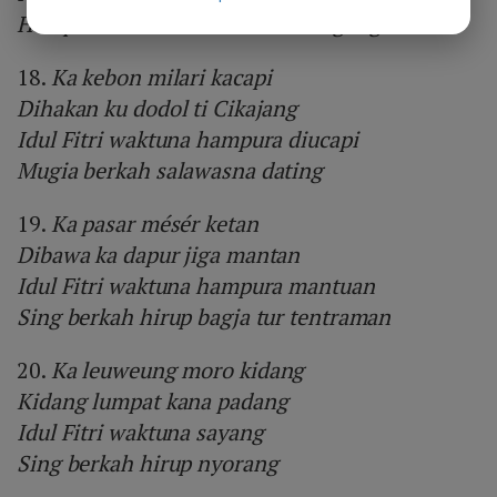
Hampura dihaturkeun ka nu nungeng
18.
Ka kebon milari kacapi
Dihakan ku dodol ti Cikajang
Idul Fitri waktuna hampura diucapi
Mugia berkah salawasna dating
19.
Ka pasar mésér ketan
Dibawa ka dapur jiga mantan
Idul Fitri waktuna hampura mantuan
Sing berkah hirup bagja tur tentraman
20.
Ka leuweung moro kidang
Kidang lumpat kana padang
Idul Fitri waktuna sayang
Sing berkah hirup nyorang