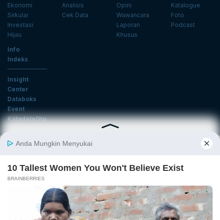
Ekonomi
Analisis
Opini
Katalogue
Sirkular
Cek Data
Wawancara
Foto
Investasi
Laporan
Podcast
Hijau
Khusus
Info
Indeks
Insight
Center
Databoks
Event
KatadataOto
Langganan Newsletter
Email
Daftar
Ikuti Kami