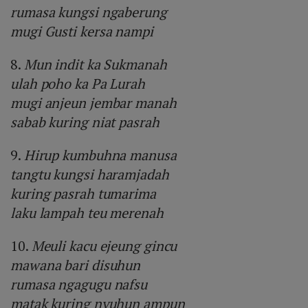
rumasa kungsi ngaberung
mugi Gusti kersa nampi
8.
Mun indit ka Sukmanah
ulah poho ka Pa Lurah
mugi anjeun jembar manah
sabab kuring niat pasrah
9.
Hirup kumbuhna manusa
tangtu kungsi haramjadah
kuring pasrah tumarima
laku lampah teu merenah
10.
Meuli kacu ejeung gincu
mawana bari disuhun
rumasa ngagugu nafsu
matak kuring nyuhun ampun