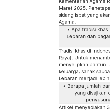
Kementerian Agama RI, 
Maret 2025. Penetapa
sidang isbat yang aka
Agama.
•
Apa tradisi khas
Lebaran dan baga
Tradisi khas di Indon
Raya). Untuk menamba
menyelipkan pantun l
keluarga, sanak sauda
Lebaran menjadi lebi
•
Berapa jumlah pan
yang disajikan 
penyusuna
Artikel menyediakan 3