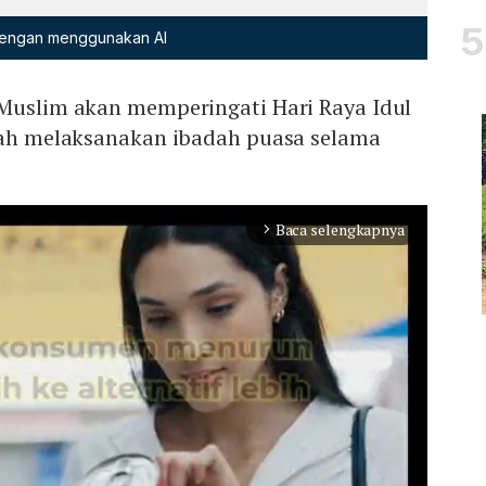
 dengan menggunakan AI
 Muslim akan memperingati Hari Raya Idul
elah melaksanakan ibadah puasa selama
Baca selengkapnya
arrow_forward_ios