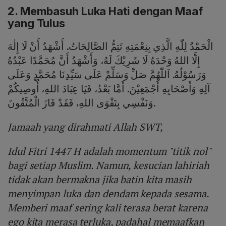
2. Membasuh Luka Hati dengan Maaf
yang Tulus
الْحَمْدُ لِلّٰهِ الَّذِي بِنِعْمَتِهِ تَتِمُّ الصَّالِحَاتُ. أَشْهَدُ أَنْ لَا إِلٰهَ
إِلَّا اللهُ وَحْدَهُ لَا شَرِيْكَ لَهُ، وَأَشْهَدُ أَنَّ مُحَمَّدًا عَبْدُهُ
وَرَسُوْلُهُ. اَللّٰهُمَّ صَلِّ وَسَلِّمْ عَلَى سَيِّدِنَا مُحَمَّدٍ وَعَلَى
آلِهِ وَأَصْحَابِهِ أَجْمَعِيْنَ. أَمَّا بَعْدُ، فَيَا عِبَادَ اللهِ، أُوصِيكُمْ
وَنَفْسِي بِتَقْوَى اللهِ، فَقَدْ فَازَ الْمُتَّقُونَ.
Jamaah yang dirahmati Allah SWT,
Idul Fitri 1447 H adalah momentum "titik nol"
bagi setiap Muslim. Namun, kesucian lahiriah
tidak akan bermakna jika batin kita masih
menyimpan luka dan dendam kepada sesama.
Memberi maaf sering kali terasa berat karena
ego kita merasa terluka, padahal memaafkan