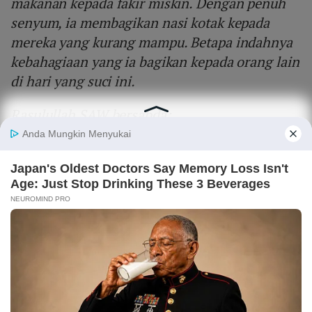
makanan kepada fakir miskin. Dengan penuh
senyum, ia membagikan nasi kotak kepada
mereka yang kurang mampu. Betapa indahnya
kebahagiaan yang ia bagikan kepada orang lain
di hari yang suci ini.
Rasulullah SAW bersabda:
"
Sebaik-baik manusia adalah yang paling
bermanfaat bagi manusia lain."
(HR. Ahmad)
Mari kita jadikan Idul Fitri ini sebagai awal
untuk lebih banyak berbagi dan membantu
sesama. Kebaikan sekecil apa pun bisa menjadi
berkah yang besar bagi orang lain.
Semoga kita semua bisa menjadi pribadi yang