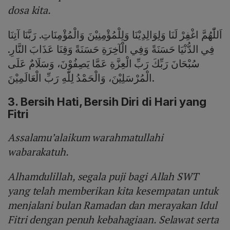
dosa kita.
اَللّٰهُمَّ اغْفِرْ لَنَا وَلِوَالِدِيْنَا وَلِلْمُؤْمِنِيْنَ وَالْمُؤْمِنَاتِ. رَبَّنَا آتِنَا
فِي الدُّنْيَا حَسَنَةً وَفِي الْآخِرَةِ حَسَنَةً وَقِنَا عَذَابَ النَّارِ.
سُبْحَانَ رَبِّكَ رَبِّ الْعِزَّةِ عَمَّا يَصِفُوْنَ، وَسَلَامٌ عَلَى
الْمُرْسَلِيْنَ، وَالْحَمْدُ لِلّٰهِ رَبِّ الْعَالَمِيْنَ.
3. Bersih Hati, Bersih Diri di Hari yang
Fitri
Assalamu’alaikum warahmatullahi
wabarakatuh.
Alhamdulillah, segala puji bagi Allah SWT
yang telah memberikan kita kesempatan untuk
menjalani bulan Ramadan dan merayakan Idul
Fitri dengan penuh kebahagiaan. Selawat serta