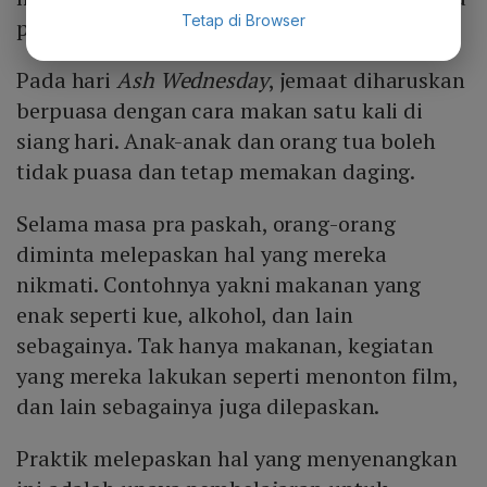
Tetap di Browser
paskah.
Pada hari
Ash Wednesday
, jemaat diharuskan
berpuasa dengan cara makan satu kali di
siang hari. Anak-anak dan orang tua boleh
tidak puasa dan tetap memakan daging.
Selama masa pra paskah, orang-orang
diminta melepaskan hal yang mereka
nikmati. Contohnya yakni makanan yang
enak seperti kue, alkohol, dan lain
sebagainya. Tak hanya makanan, kegiatan
yang mereka lakukan seperti menonton film,
dan lain sebagainya juga dilepaskan.
Praktik melepaskan hal yang menyenangkan