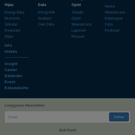
Hijau
Data
Opini
News
Energi Baru
Infografik
Telaah
Wawancara
Ekonomi
Analisis
Opini
Katalogue
Sirkular
Cek Data
Wawancara
Foto
Investasi
Laporan
Podcast
Hijau
Khusus
Info
Indeks
Insight
Center
Databoks
Event
KatadataOto
Langganan Newsletter
Email
Daftar
Ikuti Kami