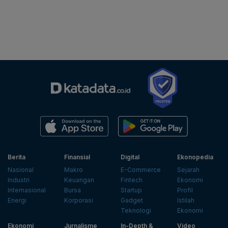
Berita
Finansial
Digital
Ekonopedia
Nasional
Makro
E-Commerce
Sejarah
Industri
Keuangan
Fintech
Ekonomi
Internasional
Bursa
Startup
Profil
Energi
Korporasi
Gadget
Istilah
Teknologi
Ekonomi
Ekonomi
Jurnalisme
In-Depth &
Video