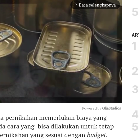
Baca selengkapnya
arrow_forward_ios
AR
Powered by 
GliaStudios
a pernikahan memerlukan biaya yang
da cara yang bisa dilakukan untuk tetap
Mute
pernikahan yang sesuai dengan
budget
.