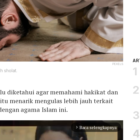
AR
PEXELS
h sholat.
rlu diketahui agar memahami hakikat dan
tu menarik mengulas lebih jauh terkait
 dengan agama Islam ini.
Baca selengkapnya
arrow_forward_ios