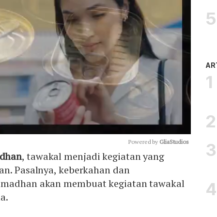
AR
Powered by 
GliaStudios
dhan
, tawakal menjadi kegiatan yang
an. Pasalnya, keberkahan dan
Mute
amadhan akan membuat kegiatan tawakal
a.