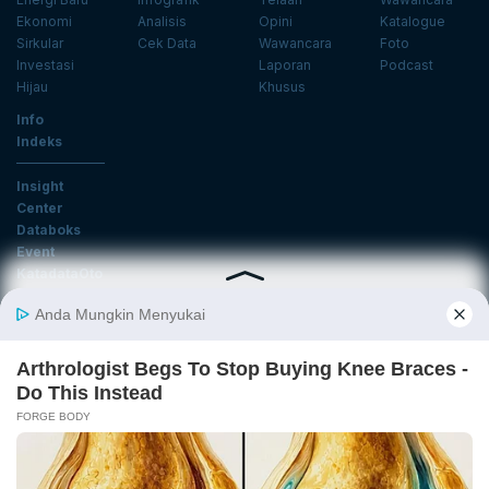
Ekonomi
Analisis
Opini
Katalogue
Sirkular
Cek Data
Wawancara
Foto
Investasi
Laporan
Podcast
Hijau
Khusus
Info
Indeks
Insight
Center
Databoks
Event
KatadataOto
Langganan Newsletter
Email
Daftar
Ikuti Kami