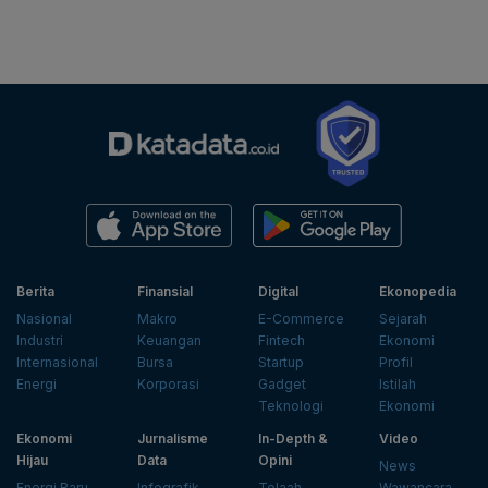
Berita
Finansial
Digital
Ekonopedia
Nasional
Makro
E-Commerce
Sejarah
Industri
Keuangan
Fintech
Ekonomi
Internasional
Bursa
Startup
Profil
Energi
Korporasi
Gadget
Istilah
Teknologi
Ekonomi
Ekonomi
Jurnalisme
In-Depth &
Video
Hijau
Data
Opini
News
Energi Baru
Infografik
Telaah
Wawancara