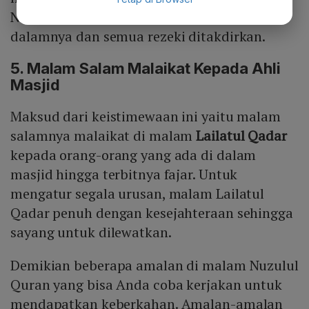
Nuzulul Quran semua urusan ditetapkan di
dalamnya dan semua rezeki ditakdirkan.
5. Malam Salam Malaikat Kepada Ahli
Masjid
Maksud dari keistimewaan ini yaitu malam
salamnya malaikat di malam
Lailatul Qadar
kepada orang-orang yang ada di dalam
masjid hingga terbitnya fajar. Untuk
mengatur segala urusan, malam Lailatul
Qadar penuh dengan kesejahteraan sehingga
sayang untuk dilewatkan.
Demikian beberapa amalan di malam Nuzulul
Quran yang bisa Anda coba kerjakan untuk
mendapatkan keberkahan. Amalan-amalan