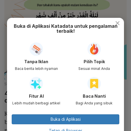
×
Buka di Aplikasi Katadata untuk pengalaman
terbaik!
Tanpa Iklan
Pilih Topik
Baca berita lebih nyaman
Sesuai minat Anda
Surah Al-Qadar ayat 1-5 (Id.pinterest.com)
4. Malam Ditakdirkannya Urusan Mulai
Fitur AI
Baca Nanti
dari Ajal hingga Rezeki
Lebih mudah berbagi artikel
Bagi Anda yang sibuk
Keistimewaan malam Nuzulul Quran
Buka di Aplikasi
berikutnya yaitu ditakdirkannya urusan
mulai dari ajal hingga rezeki. Pada malam
Tetap di Browser