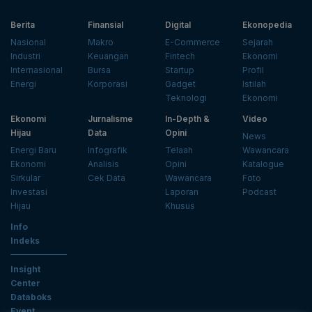
Berita
Finansial
Digital
Ekonopedia
Nasional
Makro
E-Commerce
Sejarah
Industri
Keuangan
Fintech
Ekonomi
Internasional
Bursa
Startup
Profil
Energi
Korporasi
Gadget
Istilah
Teknologi
Ekonomi
Ekonomi
Jurnalisme
In-Depth &
Video
Hijau
Data
Opini
News
Energi Baru
Infografik
Telaah
Wawancara
Ekonomi
Analisis
Opini
Katalogue
Sirkular
Cek Data
Wawancara
Foto
Investasi
Laporan
Podcast
Hijau
Khusus
Info
Indeks
Insight
Center
Databoks
Event