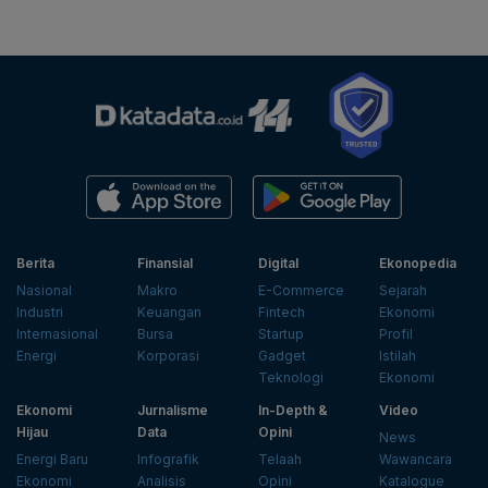
Berita
Finansial
Digital
Ekonopedia
Nasional
Makro
E-Commerce
Sejarah
Industri
Keuangan
Fintech
Ekonomi
Internasional
Bursa
Startup
Profil
Energi
Korporasi
Gadget
Istilah
Teknologi
Ekonomi
Ekonomi
Jurnalisme
In-Depth &
Video
Hijau
Data
Opini
News
Energi Baru
Infografik
Telaah
Wawancara
Ekonomi
Analisis
Opini
Katalogue