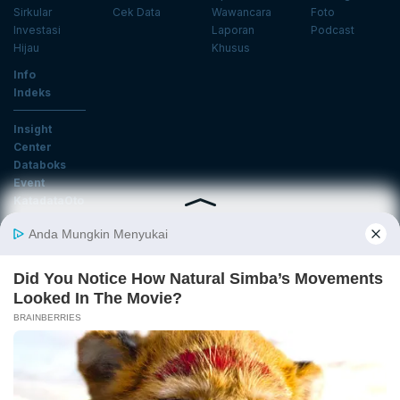
Sirkular
Cek Data
Wawancara
Foto
Investasi
Laporan
Podcast
Hijau
Khusus
Info
Indeks
Insight
Center
Databoks
Event
KatadataOto
Langganan Newsletter
Email
Daftar
Ikuti Kami