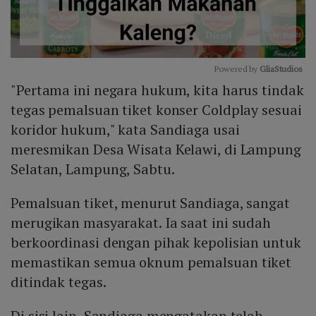
Powered by 
GliaStudios
"Pertama ini negara hukum, kita harus tindak
Mute
tegas pemalsuan tiket konser Coldplay sesuai
koridor hukum," kata Sandiaga usai
meresmikan Desa Wisata Kelawi, di Lampung
Selatan, Lampung, Sabtu.
Pemalsuan tiket, menurut Sandiaga, sangat
merugikan masyarakat. Ia saat ini sudah
berkoordinasi dengan pihak kepolisian untuk
memastikan semua oknum pemalsuan tiket
ditindak tegas.
Di sisi lain, Sandiaga mengatakan telah