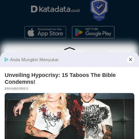
Berita
Finansial
Digital
Ekonopedia
Nasional
Makro
E-Commerce
Sejarah
Industri
Keuangan
Fintech
Ekonomi
Internasional
Bursa
Startup
Profil
Energi
Korporasi
Gadget
Istilah
Teknologi
Ekonomi
Ekonomi
Jurnalisme
In-Depth &
Video
Hijau
Data
Opini
News
Energi Baru
Infografik
Telaah
Wawancara
Ekonomi
Analisis
Opini
Katalogue
Sirkular
Cek Data
Wawancara
Foto
Investasi
Laporan
Podcast
Hijau
Khusus