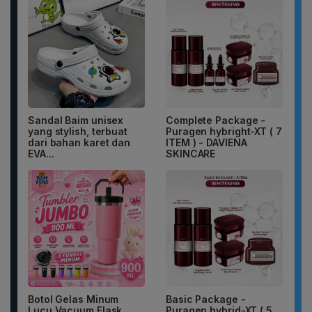
Sandal Baim unisex
Complete Package -
yang stylish, terbuat
Puragen hybright-XT ( 7
dari bahan karet dan
ITEM ) - DAVIENA
EVA...
SKINCARE
Botol Gelas Minum
Basic Package -
Lucu Vacuum Flask
Puragen hybrid-XT ( 5