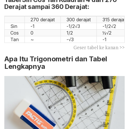
Derajat sampai 360 Derajat:
270 derajat
300 derajat
315 derajat
Sin
-1
-1/2√3
-1/2√2
Cos
0
1/2
½√2
Tan
~
-√3
-1
Geser tabel ke kanan >>
Apa Itu Trigonometri dan Tabel
Lengkapnya