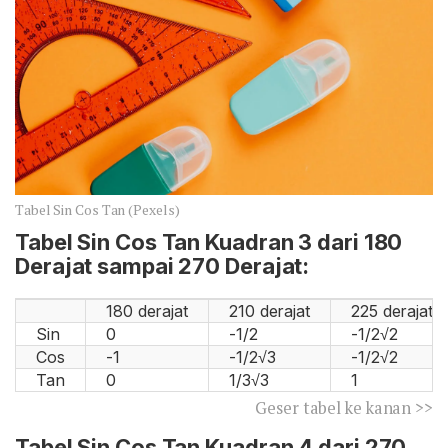
Tabel Sin Cos Tan (Pexels)
Tabel Sin Cos Tan Kuadran 3 dari 180
Derajat sampai 270 Derajat:
180 derajat
210 derajat
225 derajat
Sin
0
-1/2
-1/2√2
Cos
-1
-1/2√3
-1/2√2
Tan
0
1/3√3
1
Geser tabel ke kanan >>
Tabel Sin Cos Tan Kuadran 4 dari 270