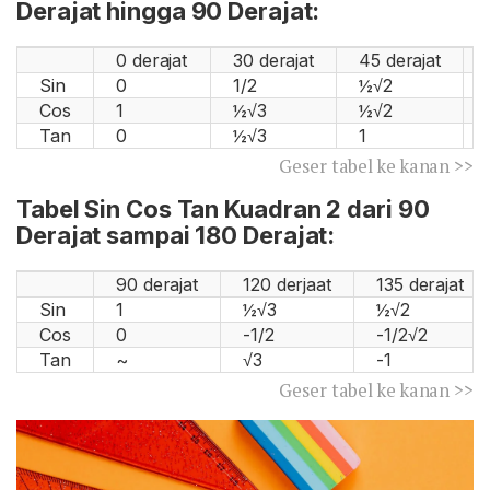
Derajat hingga 90 Derajat:
0 derajat
30 derajat
45 derajat
Sin
0
1/2
½√2
Cos
1
½√3
½√2
Tan
0
½√3
1
Geser tabel ke kanan >>
Tabel Sin Cos Tan Kuadran 2 dari 90
Derajat sampai 180 Derajat:
90 derajat
120 derjaat
135 derajat
Sin
1
½√3
½√2
Cos
0
-1/2
-1/2√2
Tan
~
√3
-1
Geser tabel ke kanan >>