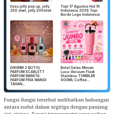
tissu jolly pop up, jolly
Topi 17 Agustus Hut RI
250 shet, jolly 200shet
Indonesia 2026 Topi
Bordir Logo Indonesia
DIKIRIM 2 BOTOL
Botol Gelas Minum
PARFUM SCARLETT
Lucu Vacuum Flask
PARFUM WANITA
Stainless TUMBLER
PARFUM PRIA WANGI
900ML Coffee...
TAHAN...
Fungsi-fungsi tersebut melibatkan hubungan
antara sudut dalam segitiga dengan panjang
sisi-sisinya. Fungsi trigonometri yang paling