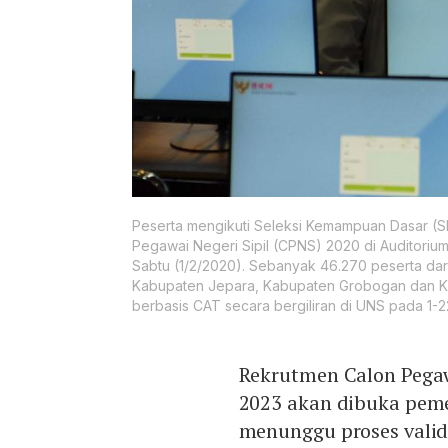
Peserta mengikuti Seleksi Kemampuan Dasar (SK
Pegawai Negeri Sipil (CPNS) 2020 di Auditoriu
Sabtu (1/2/2020). Sebanyak 46.270 peserta dar
Kabupaten Jepara, Kabupaten Grobogan dan Ka
berbasis CAT secara bergiliran di UNS pada 1-
Rekrutmen Calon Pegaw
2023 akan dibuka peme
menunggu proses valid