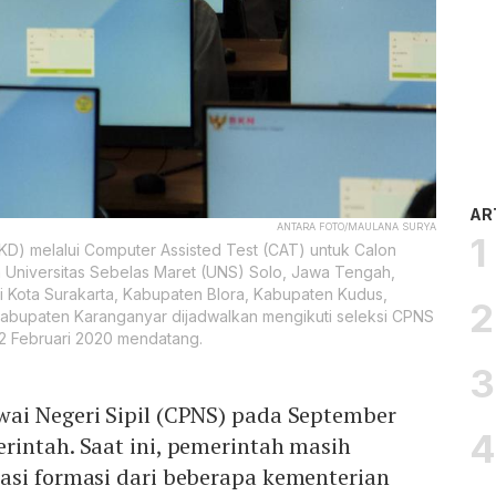
AR
ANTARA FOTO/MAULANA SURYA
D) melalui Computer Assisted Test (CAT) untuk Calon
m Universitas Sebelas Maret (UNS) Solo, Jawa Tengah,
i Kota Surakarta, Kabupaten Blora, Kabupaten Kudus,
bupaten Karanganyar dijadwalkan mengikuti seleksi CPNS
22 Februari 2020 mendatang.
ai Negeri Sipil (CPNS) pada September
rintah. Saat ini, pemerintah masih
asi formasi dari beberapa kementerian