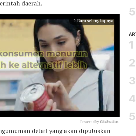
rintah daerah.
Baca selengkapnya
arrow_forward_ios
AR
Powered by 
GliaStudios
gumuman detail yang akan diputuskan