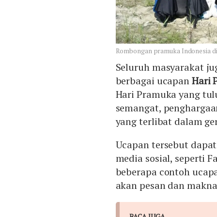
Rombongan pramuka Indonesia di J
Seluruh masyarakat ju
berbagai ucapan
Hari
Hari Pramuka yang tu
semangat, penghargaan
yang terlibat dalam g
Ucapan tersebut dapat 
media sosial, seperti F
beberapa contoh uca
akan pesan dan makna
BACA JUGA