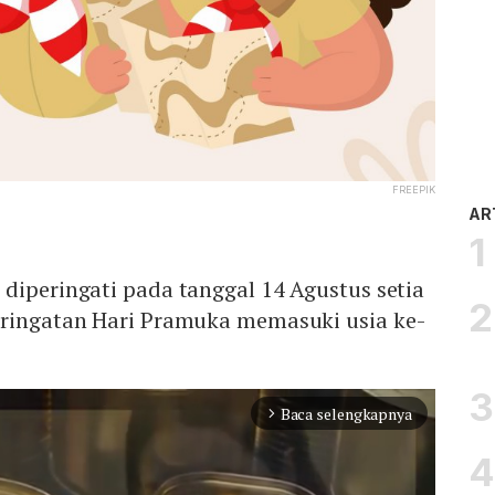
FREEPIK
AR
diperingati pada tanggal 14 Agustus setia
eringatan Hari Pramuka memasuki usia ke-
Baca selengkapnya
arrow_forward_ios