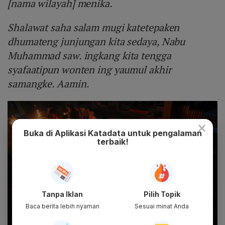
[nama wilayah] menika.
Shalawat saha salam mugi katetepaken
dhumateng junjungan kita sedaya, Nabu
Muhammad saw. ingkang kita tengga
syafaatipun wonten ing yaumul akhir
samangke. Aamin.
×
Buka di Aplikasi Katadata untuk pengalaman
terbaik!
Tanpa Iklan
Pilih Topik
Baca berita lebih nyaman
Sesuai minat Anda