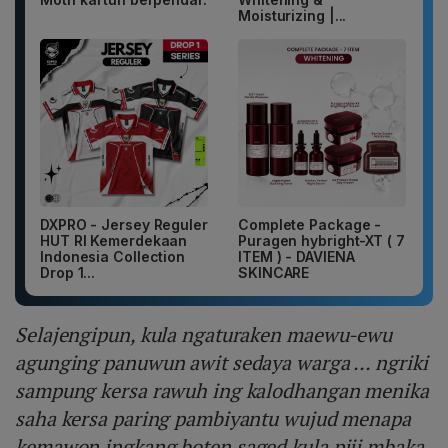
Moisturizing |...
DXPRO - Jersey Reguler
Complete Package -
HUT RI Kemerdekaan
Puragen hybright-XT ( 7
Indonesia Collection
ITEM ) - DAVIENA
Drop 1...
SKINCARE
Selajengipun, kula ngaturaken maewu-ewu
agunging panuwun awit sedaya warga ... ngriki
sampung kersa rawuh ing kalodhangan menika
saha kersa paring pambiyantu wujud menapa
kemawon ingkang boten saged kula piji mbaka