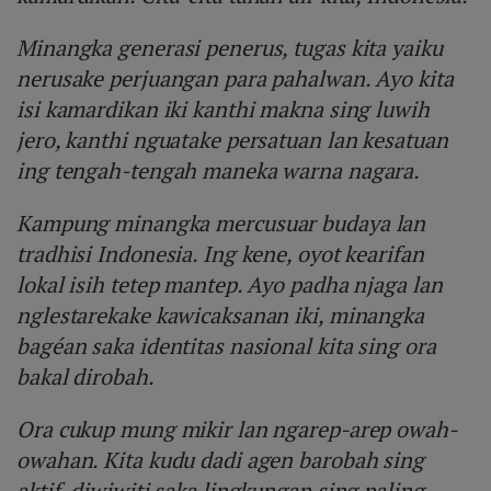
Minangka generasi penerus, tugas kita yaiku
nerusake perjuangan para pahalwan. Ayo kita
isi kamardikan iki kanthi makna sing luwih
jero, kanthi nguatake persatuan lan kesatuan
ing tengah-tengah maneka warna nagara.
Kampung minangka mercusuar budaya lan
tradhisi Indonesia. Ing kene, oyot kearifan
lokal isih tetep mantep. Ayo padha njaga lan
nglestarekake kawicaksanan iki, minangka
bagéan saka identitas nasional kita sing ora
bakal dirobah.
Ora cukup mung mikir lan ngarep-arep owah-
owahan. Kita kudu dadi agen barobah sing
aktif, diwiwiti saka lingkungan sing paling