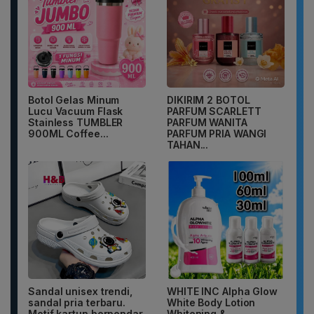
Botol Gelas Minum
DIKIRIM 2 BOTOL
Lucu Vacuum Flask
PARFUM SCARLETT
Stainless TUMBLER
PARFUM WANITA
900ML Coffee...
PARFUM PRIA WANGI
TAHAN...
Sandal unisex trendi,
WHITE INC Alpha Glow
sandal pria terbaru.
White Body Lotion
Motif kartun berpendar.
Whitening &