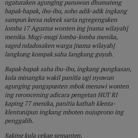
ngaturaken agunging panuwun dhumateng
bapak-bapak, ibu-ibu, soho adik-adik ingkang
sampun kersa nderek sarta ngregengaken
lomba 17 Agustus wonten ing [nama wilayah]
menika. Mugi-mugi lomba-lomba menika,
saged ndadosaken warga [nama wilayah]
langkung kompak saha langkung guyub.
Bapak-bapak saha ibu-ibu, ingkang pungkasan,
kula minangka wakil panitia ugi nyuwun
agunging pangapunten mbok menawi wonten
ing reroncening adicara pengetan HUT RI
kaping 77 menika, panitia kathah klenta-
klentunipun ingkang mboten nujuprono ing
penggalih.
Saking kula cekap semanten,