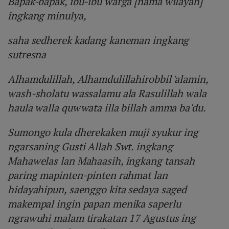
Bapak-bapak, ibu-ibu warga [nama wilayah]
ingkang minulya,
saha sedherek kadang kaneman ingkang
sutresna
Alhamdulillah, Alhamdulillahirobbil 'alamin,
wash-sholatu wassalamu ala Rasulillah wala
haula walla quwwata illa billah amma ba'du.
Sumongo kula dherekaken muji syukur ing
ngarsaning Gusti Allah Swt. ingkang
Mahawelas lan Mahaasih, ingkang tansah
paring mapinten-pinten rahmat lan
hidayahipun, saenggo kita sedaya saged
makempal ingin papan menika saperlu
ngrawuhi malam tirakatan 17 Agustus ing