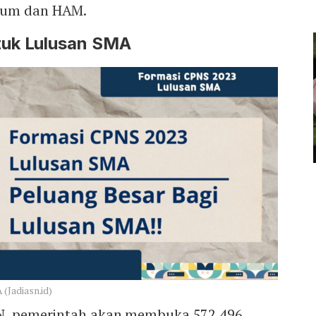
kum dan HAM.
tuk Lulusan SMA
(Jadiasn.id)
KN, pemerintah akan membuka 572.496