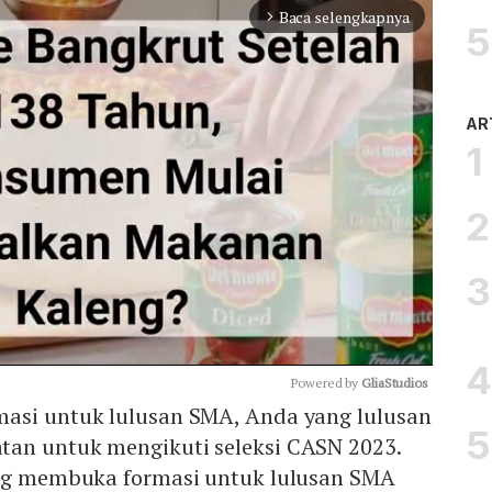
Baca selengkapnya
arrow_forward_ios
AR
Powered by 
GliaStudios
asi untuk lulusan SMA, Anda yang lulusan
an untuk mengikuti seleksi CASN 2023.
Mute
ang membuka formasi untuk lulusan SMA