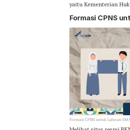
yaitu Kementerian Hu
Formasi CPNS un
Formasi CPNS untuk Lulusan SMA 
Melihat situs resmi B